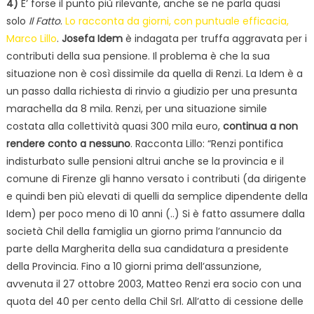
4)
E’ forse il punto più rilevante, anche se ne parla quasi
solo
Il Fatto
.
Lo racconta da giorni, con puntuale efficacia,
Marco Lillo
.
Josefa Idem
è indagata per truffa aggravata per i
contributi della sua pensione. Il problema è che la sua
situazione non è così dissimile da quella di Renzi. La Idem è a
un passo dalla richiesta di rinvio a giudizio per una presunta
marachella da 8 mila. Renzi, per una situazione simile
costata alla collettività quasi 300 mila euro,
continua a non
rendere conto a nessuno
. Racconta Lillo: “Renzi pontifica
indisturbato sulle pensioni altrui anche se la provincia e il
comune di Firenze gli hanno versato i contributi (da dirigente
e quindi ben più elevati di quelli da semplice dipendente della
Idem) per poco meno di 10 anni (..) Si è fatto assumere dalla
società Chil della famiglia un giorno prima l’annuncio da
parte della Margherita della sua candidatura a presidente
della Provincia. Fino a 10 giorni prima dell’assunzione,
avvenuta il 27 ottobre 2003, Matteo Renzi era socio con una
quota del 40 per cento della Chil Srl. All’atto di cessione delle