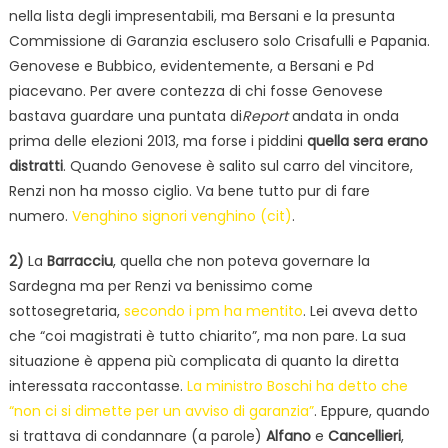
nella lista degli impresentabili, ma Bersani e la presunta
Commissione di Garanzia esclusero solo Crisafulli e Papania.
Genovese e Bubbico, evidentemente, a Bersani e Pd
piacevano. Per avere contezza di chi fosse Genovese
bastava guardare una puntata di
Report
andata in onda
prima delle elezioni 2013, ma forse i piddini
quella sera erano
distratti
. Quando Genovese è salito sul carro del vincitore,
Renzi non ha mosso ciglio. Va bene tutto pur di fare
numero.
Venghino signori venghino (cit)
.
2)
La
Barracciu
, quella che non poteva governare la
Sardegna ma per Renzi va benissimo come
sottosegretaria,
secondo i pm ha mentito
. Lei aveva detto
che “coi magistrati è tutto chiarito”, ma non pare. La sua
situazione è appena più complicata di quanto la diretta
interessata raccontasse.
La ministro Boschi ha detto che
“non ci si dimette per un avviso di garanzia”
. Eppure, quando
si trattava di condannare (a parole)
Alfano
e
Cancellieri
,