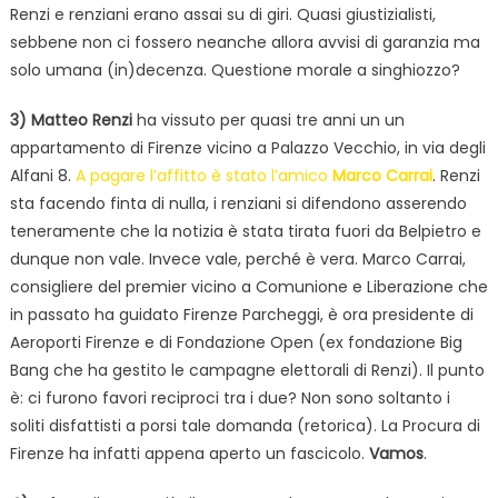
Renzi e renziani erano assai su di giri. Quasi giustizialisti,
sebbene non ci fossero neanche allora avvisi di garanzia ma
solo umana (in)decenza. Questione morale a singhiozzo?
3)
Matteo Renzi
ha vissuto per quasi tre anni un un
appartamento di Firenze vicino a Palazzo Vecchio, in via degli
Alfani 8.
A pagare l’affitto è stato l’amico
Marco Carrai
. Renzi
sta facendo finta di nulla, i renziani si difendono asserendo
teneramente che la notizia è stata tirata fuori da Belpietro e
dunque non vale. Invece vale, perché è vera. Marco Carrai,
consigliere del premier vicino a Comunione e Liberazione che
in passato ha guidato Firenze Parcheggi, è ora presidente di
Aeroporti Firenze e di Fondazione Open (ex fondazione Big
Bang che ha gestito le campagne elettorali di Renzi). Il punto
è: ci furono favori reciproci tra i due? Non sono soltanto i
soliti disfattisti a porsi tale domanda (retorica). La Procura di
Firenze ha infatti appena aperto un fascicolo.
Vamos
.