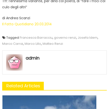
Tfr: l’ennesima variante, per dirla col poeta, di “fare i froci col
culo degli altri”
di Andrea Scanzi
Il Fatto Quotidiano 20.03.2014
Tagged
Francesca Barracciu
,
governo renzi
,
Josefa Idem
,
Marco Carrai
,
Marco Lillo
,
Matteo Renzi
admin
Related Articles