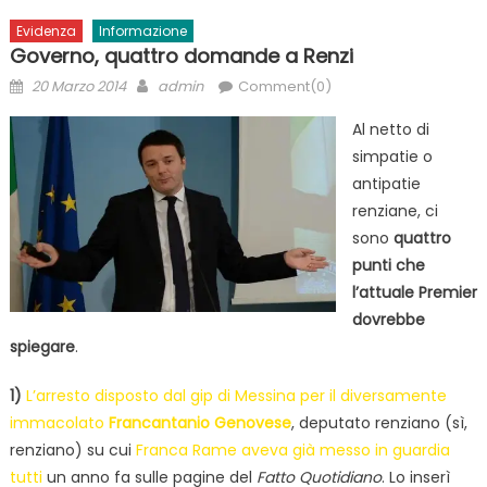
Evidenza
Informazione
Governo, quattro domande a Renzi
Posted
Author
20 Marzo 2014
admin
Comment(0)
on
Al netto di
simpatie o
antipatie
renziane, ci
sono
quattro
punti che
l’attuale Premier
dovrebbe
spiegare
.
1)
L’arresto disposto dal gip di Messina per il diversamente
immacolato
Francantanio Genovese
, deputato renziano (sì,
renziano) su cui
Franca Rame aveva già messo in guardia
tutti
un anno fa sulle pagine del
Fatto Quotidiano
. Lo inserì