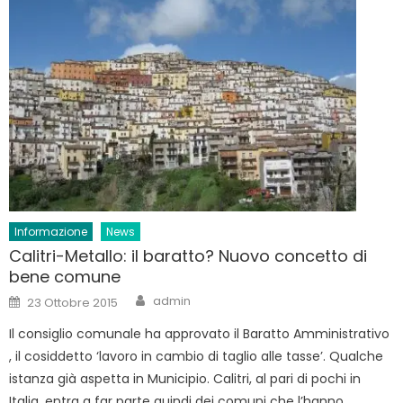
Informazione
News
Calitri-Metallo: il baratto? Nuovo concetto di
bene comune
Author
Posted
admin
23 Ottobre 2015
on
Il consiglio comunale ha approvato il Baratto Amministrativo
, il cosiddetto ‘lavoro in cambio di taglio alle tasse’. Qualche
istanza già aspetta in Municipio. Calitri, al pari di pochi in
Italia, entra a far parte quindi dei comuni che l’hanno