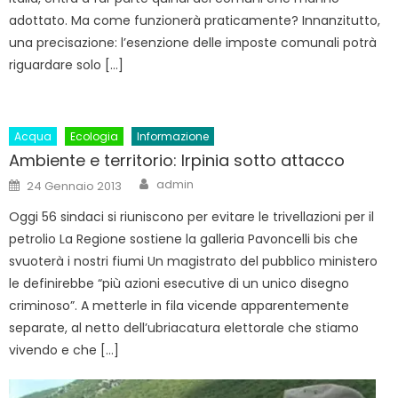
adottato. Ma come funzionerà praticamente? Innanzitutto,
una precisazione: l’esenzione delle imposte comunali potrà
riguardare solo […]
Acqua
Ecologia
Informazione
Ambiente e territorio: Irpinia sotto attacco
Author
Posted
admin
24 Gennaio 2013
on
Oggi 56 sindaci si riuniscono per evitare le trivellazioni per il
petrolio La Regione sostiene la galleria Pavoncelli bis che
svuoterà i nostri fiumi Un magistrato del pubblico ministero
le definirebbe “più azioni esecutive di un unico disegno
criminoso”. A metterle in fila vicende apparentemente
separate, al netto dell’ubriacatura elettorale che stiamo
vivendo e che […]