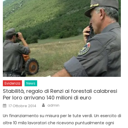
Evidenza
News
Stabilità, regalo di Renzi ai forestali calabresi
Per loro arrivano 140 milioni di euro
Author
Posted
admin
17 Ottobre 2014
on
Un finanziamento su misura per le tute verdi. Un esercito di
oltre 10 mila lavoratori che ricevono puntualmente ogni