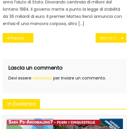
anno l’aiuto di Stato. Divorando centinaia di milioni dal
lontano 1984. Il governo mette a punto la legge di stabilità
da 36 miliardi di euro. Il premier Matteo Renzi annuncia con
enfasi:«È una manovra corposa, altro […]
Navigazione
Precari per sempre #precaripersempre
Non ci fermate tour, deputati M5s sospesi: “Per noi sale piene”. Anche senza Grillo
articoli
Lascia un commento
Devi essere
connesso
per inviare un commento.
In Evidenza