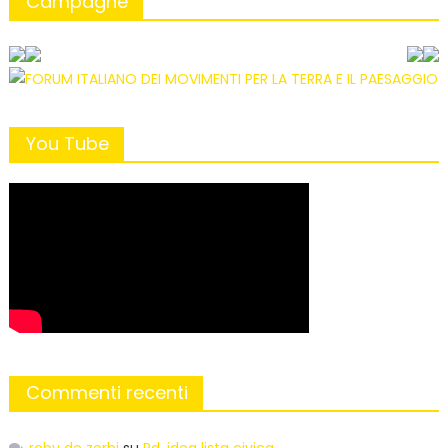
Campagne
You Tube
Commenti recenti
roby de zerbi
su
Pd, idea lista civica