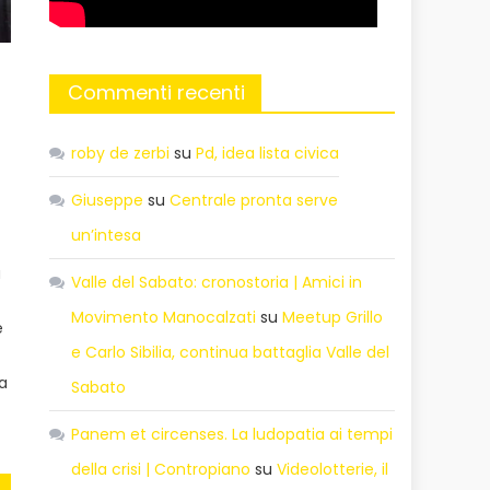
Commenti recenti
roby de zerbi
su
Pd, idea lista civica
Giuseppe
su
Centrale pronta serve
un’intesa
a
Valle del Sabato: cronostoria | Amici in
Movimento Manocalzati
su
Meetup Grillo
é
e Carlo Sibilia, continua battaglia Valle del
ta
Sabato
Panem et circenses. La ludopatia ai tempi
della crisi | Contropiano
su
Videolotterie, il