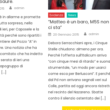
Saure.
Author
admin
015
Evidenza
News
 è in allarme e promette
“Matteo è un baro, M5S non
utta sorpresa, nella
ci sta”
 ieri, per Caposele e la
Author
Posted
admin
20 Gennaio 2015
à perché sono ripartiti i
on
antiere del Pozzo “A” in
Debora Serracchiani apre, i Cinque
re. Una notizia che ha
Stelle chiudono: almeno per ora.
l comitato che ha indetto
Perché l’offerta sull’Italicum arriva
 serata di ieri una
“con cinque mesi di ritardo” e suon
 capogruppo di
strumentale, “un modo per usarci
 […]
come esca per Berlusconi”. E perch
dal Pd non arrivano segnali veri sul
Colle, partita ad oggi ancora ristret
nel recinto del Nazareno. Sbatte
contro il silenzio ostentato dei […]