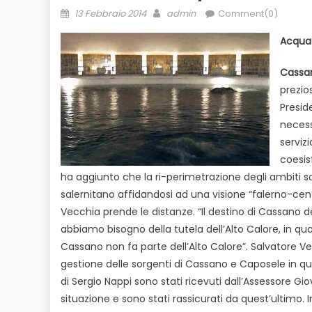
Posted
Author
13 Febbraio 2014
admin
Comment(0)
on
Acqua 
Cassa
prezios
Presid
necess
serviz
coesis
ha aggiunto che la ri-perimetrazione degli ambiti so
salernitano affidandosi ad una visione “falerno-centr
Vecchia prende le distanze. “Il destino di Cassano 
abbiamo bisogno della tutela dell’Alto Calore, in qua
Cassano non fa parte dell’Alto Calore”. Salvatore V
gestione delle sorgenti di Cassano e Caposele in qua
di Sergio Nappi sono stati ricevuti dall’Assessore Gi
situazione e sono stati rassicurati da quest’ultimo. I