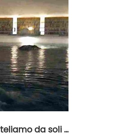
Evidenza
Informazione
News
Acque sempre agitate tra i
videnza
Informazione
democratici di Caposele
 al biologico italiano
l Nord. Il settore è a
teliamo da soli …