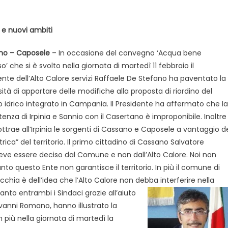
e nuovi ambiti
no – Caposele
– In occasione del convegno ‘Acqua bene
o’ che si è svolto nella giornata di martedì 11 febbraio il
ente dell’Alto Calore servizi Raffaele De Stefano ha paventato la
ità di apportare delle modifiche alla proposta di riordino del
io idrico integrato in Campania. Il Presidente ha affermato che la
tenza di Irpinia e Sannio con il Casertano è improponibile. Inoltre
ttrae all’Irpinia le sorgenti di Cassano e Caposele a vantaggio d
ica” del territorio. Il primo cittadino di Cassano Salvatore
deve essere deciso dal Comune e non dall’Alto Calore. Noi non
nto questo Ente non garantisce il territorio. In più il comune di
ecchia è dell’idea che l’Alto Calore non debba
interferire nella
nto entrambi i Sindaci grazie all’aiuto
ovanni Romano, hanno illustrato la
n più nella giornata di martedì la