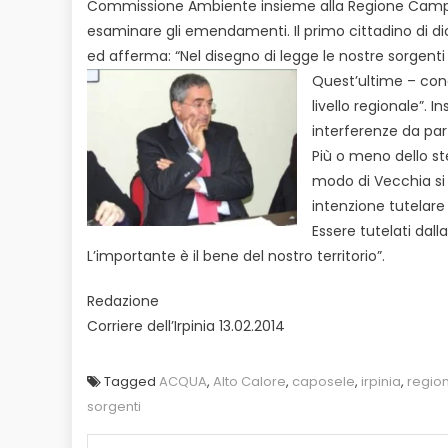
Commissione Ambiente insieme alla Regione Campan
esaminare gli emendamenti. Il primo cittadino di di
ed afferma: “Nel disegno di legge le nostre sorgenti
Quest’ultime – con
livello regionale”.
interferenze da part
Più o meno dello st
modo di Vecchia si 
intenzione tutelare 
Essere tutelati dall
L’importante è il bene del nostro territorio”.
Redazione
Corriere dell’Irpinia 13.02.2014
Tagged
ACQUA
,
Alto Calore
,
caposele
,
irpinia
,
regio
sorgenti