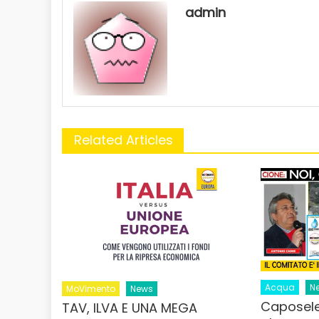
admin
Related Articles
Acqua
N
MoVimento
News
Caposele,
TAV, ILVA E UNA MEGA