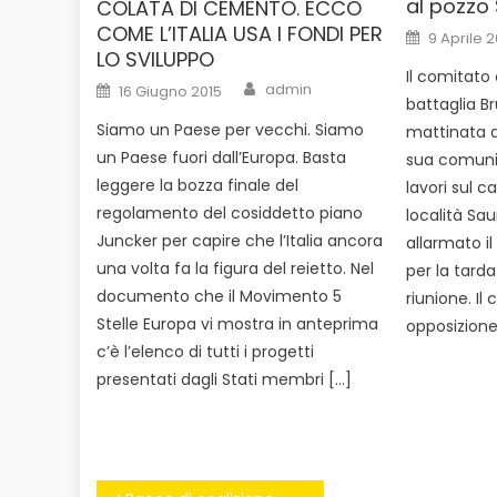
al pozzo 
COLATA DI CEMENTO. ECCO
COME L’ITALIA USA I FONDI PER
Posted
9 Aprile 2
on
LO SVILUPPO
Il comitato
Author
Posted
admin
16 Giugno 2015
on
battaglia Br
Siamo un Paese per vecchi. Siamo
mattinata di
un Paese fuori dall’Europa. Basta
sua comunit
leggere la bozza finale del
lavori sul c
regolamento del cosiddetto piano
località Sau
Juncker per capire che l’Italia ancora
allarmato i
una volta fa la figura del reietto. Nel
per la tarda
documento che il Movimento 5
riunione. Il
Stelle Europa vi mostra in anteprima
opposizione
c’è l’elenco di tutti i progetti
presentati dagli Stati membri […]