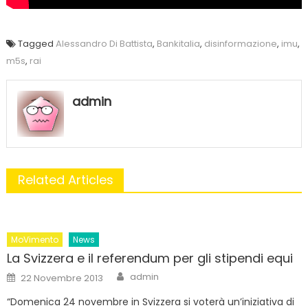
Tagged
Alessandro Di Battista
,
Bankitalia
,
disinformazione
,
imu
,
m5s
,
rai
admin
Related Articles
MoVimento
News
La Svizzera e il referendum per gli stipendi equi
Author
Posted
admin
22 Novembre 2013
on
“Domenica 24 novembre in Svizzera si voterà un’iniziativa di