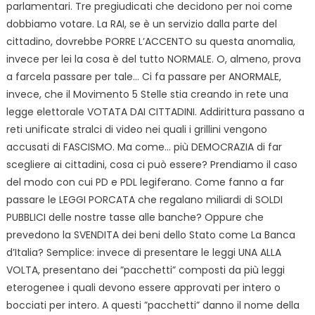
parlamentari. Tre pregiudicati che decidono per noi come
dobbiamo votare. La RAI, se è un servizio dalla parte del
cittadino, dovrebbe PORRE L’ACCENTO su questa anomalia,
invece per lei la cosa è del tutto NORMALE. O, almeno, prova
a farcela passare per tale… Ci fa passare per ANORMALE,
invece, che il Movimento 5 Stelle stia creando in rete una
legge elettorale VOTATA DAI CITTADINI. Addirittura passano a
reti unificate stralci di video nei quali i grillini vengono
accusati di FASCISMO. Ma come… più DEMOCRAZIA di far
scegliere ai cittadini, cosa ci può essere? Prendiamo il caso
del modo con cui PD e PDL legiferano. Come fanno a far
passare le LEGGI PORCATA che regalano miliardi di SOLDI
PUBBLICI delle nostre tasse alle banche? Oppure che
prevedono la SVENDITA dei beni dello Stato come La Banca
d’Italia? Semplice: invece di presentare le leggi UNA ALLA
VOLTA, presentano dei ”pacchetti” composti da più leggi
eterogenee i quali devono essere approvati per intero o
bocciati per intero. A questi ”pacchetti” danno il nome della