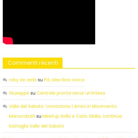
Commenti recenti
roby de zerbi
su
Pd, idea lista civica
Giuseppe
su
Centrale pronta serve un’intesa
Valle del Sabato: cronostoria | Amici in Movimento
Manocalzati
su
Meetup Grillo e Carlo Sibilia, continua
battaglia Valle del Sabato