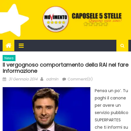
Skip
to
content
News
Il vergognoso comportamento della RAI nel fare
informazione
Posted
Author
31 Gennaio 2014
admin
Comment(0)
on
Pensa un po’. Tu
paghi il canone
per avere un
servizio pubblico
SUPERPARTES
che ti informi su