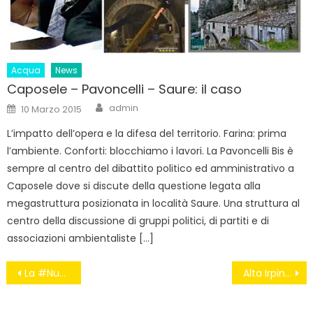
Acqua
News
Caposele – Pavoncelli – Saure: il caso
Author
Posted
admin
10 Marzo 2015
on
L’impatto dell’opera e la difesa del territorio. Farina: prima
l’ambiente. Conforti: blocchiamo i lavori. La Pavoncelli Bis è
sempre al centro del dibattito politico ed amministrativo a
Caposele dove si discute della questione legata alla
megastruttura posizionata in località Saure. Una struttura al
centro della discussione di gruppi politici, di partiti e di
associazioni ambientaliste […]
Navigazione
La #NuovaResistenza
Alta Irpinia, i comitati No triv “Evitare una nuova Basilicata”
articoli