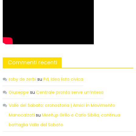
Commenti recenti
roby de zerbi
su
Pd, idea lista civica
Giuseppe
su
Centrale pronta serve un’intesa
Valle del Sabato: cronostoria | Amici in Movimento
Manocalzati
su
Meetup Grillo e Carlo Sibilia, continua
battaglia Valle del Sabato