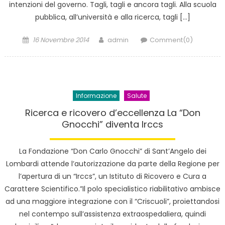
intenzioni del governo. Tagli, tagli e ancora tagli. Alla scuola
pubblica, all’università e alla ricerca, tagli […]
Posted
Author
16 Novembre 2014
admin
Comment(0)
on
Informazione
Salute
Ricerca e ricovero d’eccellenza La “Don
Gnocchi” diventa Irccs
La Fondazione “Don Carlo Gnocchi” di Sant’Angelo dei
Lombardi attende l’autorizzazione da parte della Regione per
l’apertura di un “Irccs”, un Istituto di Ricovero e Cura a
Carattere Scientifico.”Il polo specialistico riabilitativo ambisce
ad una maggiore integrazione con il “Criscuoli”, proiettandosi
nel contempo sull’assistenza extraospedaliera, quindi