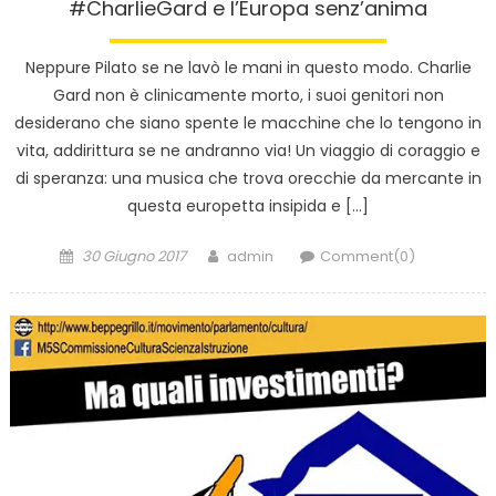
#CharlieGard e l’Europa senz’anima
Neppure Pilato se ne lavò le mani in questo modo. Charlie
Gard non è clinicamente morto, i suoi genitori non
desiderano che siano spente le macchine che lo tengono in
vita, addirittura se ne andranno via! Un viaggio di coraggio e
di speranza: una musica che trova orecchie da mercante in
questa europetta insipida e […]
Posted
Author
30 Giugno 2017
admin
Comment(0)
on