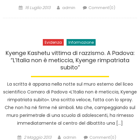
Posted
Author
16 Luglio 2013
admin
Comment(0)
on
Evidenza
Informazione
Kyenge Kashetu vittima di razzismo. A Padova:
“L’Italia non è meticcia, Kyenge rimpatriata
subito”
La scritta è apparsa nella notte sul muro esterno del liceo
scientifico Cornaro di Padova «L’Italia non è meticcia, Kyenge
rimpatriata subito». Una scritta veloce, fatta con lo spray.
Che non ha né firme né simboli. Ma che, campeggiando sul
muro perimetrale di una scuola di adolescenti, ha rimesso
immediatamente al centro del dibattito una […]
Posted
Author
2 Maggio 2013
admin
Comment(0)