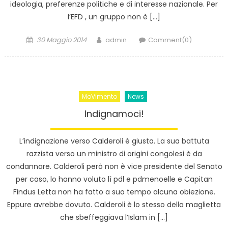
ideologia, preferenze politiche e di interesse nazionale. Per
l’EFD , un gruppo non è […]
Posted
Author
30 Maggio 2014
admin
Comment(0)
on
MoVimento
News
Indignamoci!
L’indignazione verso Calderoli è giusta. La sua battuta
razzista verso un ministro di origini congolesi è da
condannare. Calderoli però non è vice presidente del Senato
per caso, lo hanno voluto lì pdl e pdmenoelle e Capitan
Findus Letta non ha fatto a suo tempo alcuna obiezione.
Eppure avrebbe dovuto. Calderoli è lo stesso della maglietta
che sbeffeggiava l’Islam in […]