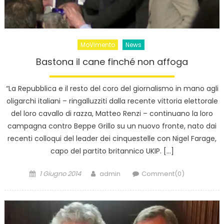
MoVimento
News
Bastona il cane finché non affoga
“La Repubblica e il resto del coro del giornalismo in mano agli
oligarchi italiani – ringalluzziti dalla recente vittoria elettorale
del loro cavallo di razza, Matteo Renzi – continuano la loro
campagna contro Beppe Grillo su un nuovo fronte, nato dai
recenti colloqui del leader dei cinquestelle con Nigel Farage,
capo del partito britannico UKIP. […]
Posted
Author
1 Giugno 2014
admin
Comment(0)
on