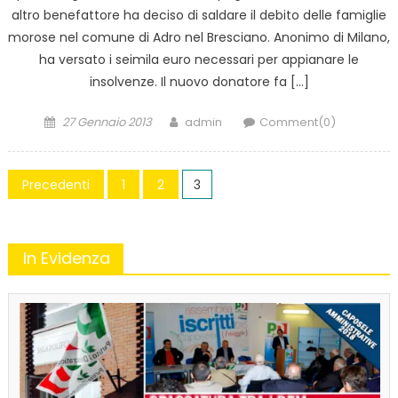
altro benefattore ha deciso di saldare il debito delle famiglie
morose nel comune di Adro nel Bresciano. Anonimo di Milano,
ha versato i seimila euro necessari per appianare le
insolvenze. Il nuovo donatore fa […]
Posted
Author
27 Gennaio 2013
admin
Comment(0)
on
Navigazione
Precedenti
1
2
3
articoli
In Evidenza