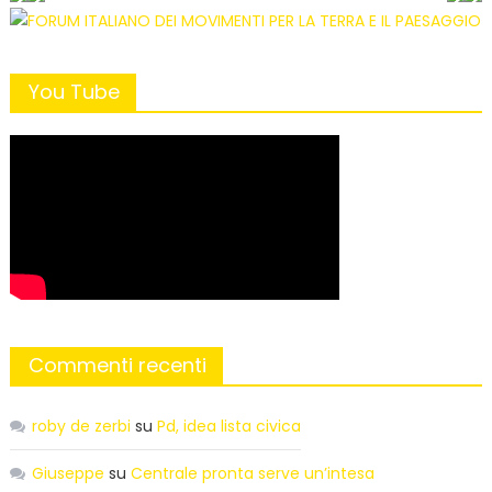
You Tube
Commenti recenti
roby de zerbi
su
Pd, idea lista civica
Giuseppe
su
Centrale pronta serve un’intesa