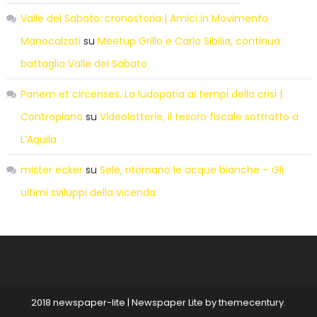
Valle del Sabato: cronostoria | Amici in Movimento
Manocalzati
su
Meetup Grillo e Carlo Sibilia, continua
battaglia Valle del Sabato
Panem et circenses. La ludopatia ai tempi della crisi |
Contropiano
su
Videolotterie, il tesoro fiscale sottratto a
L’Aquila
mister ecker
su
Sele, ritornano le acque bianche – Gli
ultimi sviluppi della vicenda
2018 newspaper-lite
|
Newspaper Lite by
themecentury
.