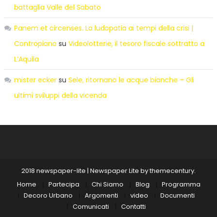
battaglia Valle del Sabato
Panem et circenses. La ludopatia ai tempi della crisi |
Contropiano
su
Videolotterie, il tesoro fiscale sottratto a
L’Aquila
mister ecker
su
Sele, ritornano le acque bianche – Gli
ultimi sviluppi della vicenda
2018 newspaper-lite
|
Newspaper Lite by
themecentury
.
Home
Partecipa
Chi Siamo
Blog
Programma
Decoro Urbano
Argomenti
video
Documenti
Comunicati
Contatti