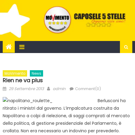
Skip
to
content
MoVimento
News
Rien ne va plus
Posted
Author
29 Settembre 2013
admin
Comment(0)
on
Berlusconi ha
ritirato i ministri dal governo. L’impalcatura costruita da
Napolitano a colpi di rielezione, di saggi comprati al mercato
della politica, di gestione presidenziale del Parlamento, è
crollata. Non era necessario un indovino per prevederlo.