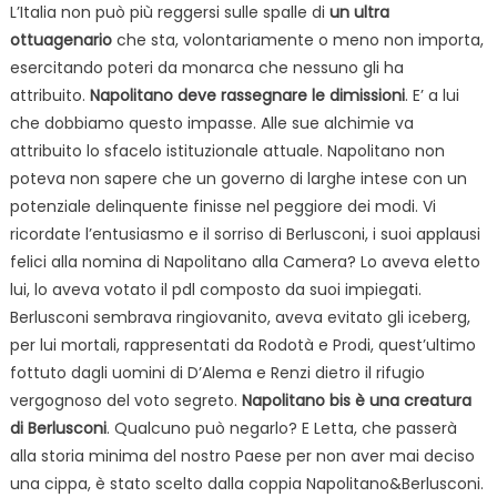
L’Italia non può più reggersi sulle spalle di
un ultra
ottuagenario
che sta, volontariamente o meno non importa,
esercitando poteri da monarca che nessuno gli ha
attribuito.
Napolitano deve rassegnare le dimissioni
. E’ a lui
che dobbiamo questo impasse. Alle sue alchimie va
attribuito lo sfacelo istituzionale attuale. Napolitano non
poteva non sapere che un governo di larghe intese con un
potenziale delinquente finisse nel peggiore dei modi. Vi
ricordate l’entusiasmo e il sorriso di Berlusconi, i suoi applausi
felici alla nomina di Napolitano alla Camera? Lo aveva eletto
lui, lo aveva votato il pdl composto da suoi impiegati.
Berlusconi sembrava ringiovanito, aveva evitato gli iceberg,
per lui mortali, rappresentati da Rodotà e Prodi, quest’ultimo
fottuto dagli uomini di D’Alema e Renzi dietro il rifugio
vergognoso del voto segreto.
Napolitano bis è una creatura
di Berlusconi
. Qualcuno può negarlo? E Letta, che passerà
alla storia minima del nostro Paese per non aver mai deciso
una cippa, è stato scelto dalla coppia Napolitano&Berlusconi.