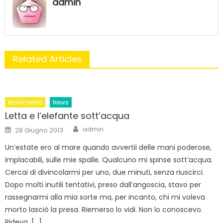
admin
Related Articles
MoVimento
News
Letta e l’elefante sott’acqua
Author
Posted
admin
28 Giugno 2013
on
Un’estate ero al mare quando avvertii delle mani poderose,
implacabili, sulle mie spalle. Qualcuno mi spinse sott’acqua.
Cercai di divincolarmi per uno, due minuti, senza riuscirci.
Dopo molti inutili tentativi, preso dall’angoscia, stavo per
rassegnarmi alla mia sorte ma, per incanto, chi mi voleva
morto lasciò la presa. Riemerso lo vidi. Non lo conoscevo.
Rideva, […]