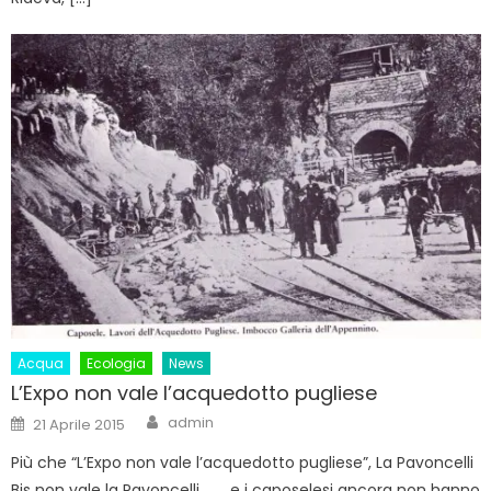
Acqua
Ecologia
News
L’Expo non vale l’acquedotto pugliese
Author
Posted
admin
21 Aprile 2015
on
Più che “L’Expo non vale l’acquedotto pugliese”, La Pavoncelli
Bis non vale la Pavoncelli….. …e i caposelesi ancora non hanno