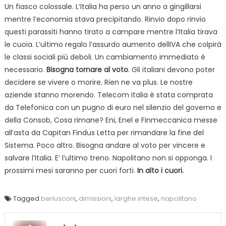
Un fiasco colossale. L’Italia ha perso un anno a gingillarsi
mentre l’economia stava precipitando. Rinvio dopo rinvio
questi parassiti hanno tirato a campare mentre l’Italia tirava
le cuoia. L’ultimo regalo l’assurdo aumento dellIVA che colpirà
le classi sociali più deboli. Un cambiamento immediato è
necessario.
Bisogna tornare al voto
. Gli italiani devono poter
decidere se vivere o morire. Rien ne va plus. Le nostre
aziende stanno morendo. Telecom Italia è stata comprata
da Telefonica con un pugno di euro nel silenzio del governo e
della Consob, Cosa rimane? Eni, Enel e Finmeccanica messe
all’asta da Capitan Findus Letta per rimandare la fine del
Sistema. Poco altro. Bisogna andare al voto per vincere e
salvare l’Italia. E’ l’ultimo treno. Napolitano non si opponga. I
prossimi mesi saranno per cuori forti.
In alto i cuori.
Tagged
berlusconi
,
dimissioni
,
larghe intese
,
napolitano