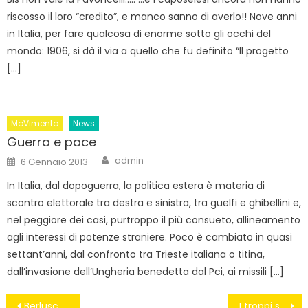
riscosso il loro “credito”, e manco sanno di averlo!! Nove anni
in Italia, per fare qualcosa di enorme sotto gli occhi del
mondo: 1906, si dà il via a quello che fu definito “Il progetto
[…]
MoVimento
News
Guerra e pace
Author
Posted
admin
6 Gennaio 2013
on
In Italia, dal dopoguerra, la politica estera è materia di
scontro elettorale tra destra e sinistra, tra guelfi e ghibellini e,
nel peggiore dei casi, purtroppo il più consueto, allineamento
agli interessi di potenze straniere. Poco è cambiato in quasi
settant’anni, dal confronto tra Trieste italiana o titina,
dall’invasione dell’Ungheria benedetta dal Pci, ai missili […]
Navigazione
Berlusconi apre la crisi di governo: “L’ultimatum di Letta è inaccettabile”
I troppi servi della vergogna