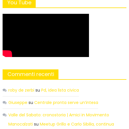
You Tube
Commenti recenti
roby de zerbi
su
Pd, idea lista civica
Giuseppe
su
Centrale pronta serve un’intesa
Valle del Sabato: cronostoria | Amici in Movimento
Manocalzati
su
Meetup Grillo e Carlo Sibilia, continua