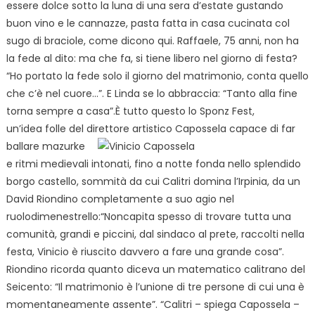
essere dolce sotto la luna di una sera d’estate gustando
buon vino e le cannazze, pasta fatta in casa cucinata col
sugo di braciole, come dicono qui. Raffaele, 75 anni, non ha
la fede al dito: ma che fa, si tiene libero nel giorno di festa?
“Ho portato la fede solo il giorno del matrimonio, conta quello
che c’è nel cuore…”. E Linda se lo abbraccia: “Tanto alla fine
torna sempre a casa”.È tutto questo lo Sponz Fest,
un’idea folle del direttore artistico Capossela capace di far
ballare
mazurke
e ritmi medievali intonati, fino a notte fonda nello splendido
borgo castello, sommità da cui Calitri domina l’Irpinia, da un
David Riondino completamente a suo agio nel
ruolodimenestrello:“Noncapita spesso di trovare tutta una
comunità, grandi e piccini, dal sindaco al prete, raccolti nella
festa, Vinicio è riuscito davvero a fare una grande cosa”.
Riondino ricorda quanto diceva un matematico calitrano del
Seicento: “Il matrimonio è l’unione di tre persone di cui una è
momentaneamente assente”. “Calitri – spiega Capossela –