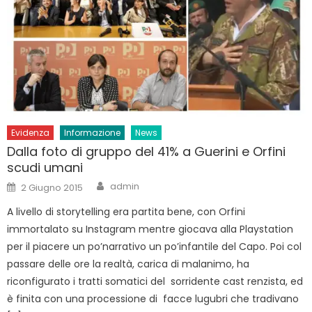
Evidenza
Informazione
News
Dalla foto di gruppo del 41% a Guerini e Orfini
scudi umani
Author
Posted
admin
2 Giugno 2015
on
A livello di storytelling era partita bene, con Orfini
immortalato su Instagram mentre giocava alla Playstation
per il piacere un po’narrativo un po’infantile del Capo. Poi col
passare delle ore la realtà, carica di malanimo, ha
riconfigurato i tratti somatici del sorridente cast renzista, ed
è finita con una processione di facce lugubri che tradivano