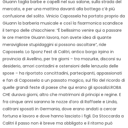
Giuann taglia barbe e capelli nel suo salone, sulla strada del
mercato, e per una mattina davanti alla bottega c’è più
confusione del solito. Vinicio Capossela ha portato proprio da
Giuann la barberia musicale e così la fisarmonica scandisce
il tempo delle chiacchiere: “È bellissimo venire qui a passare
le ore mentre Giuann lavora, non avete idea di quante
meravigliose stupidaggini si possono ascoltare”, ride
Capossela. Lo Sponz Fest di Calitri, antico borgo irpino in
provincia di Avellino, per tre giorni – tra mazurke, discorsi su
desiderio, amori contadini e ostensioni delle lenzuola delle
spose – ha riportato concittadini, partecipanti, appassionati
e fan di Capossela a un passato magico, sul filo del ricordo di
quelle grandi feste di paese che qui erano gli sposalizi.ROBA
CHE durava giorni, altro che matrimoni di principi e regine. E
fra cinque anni saranno le nozze d’oro di Raffaele e Linda,
calitrani sposati in Germania, dove erano andati a cercar
fortuna e lavoro e dove hanno lasciato i figli. Da Stoccarda a
Calitri il passo non è breve ma obbligato e il ritorno può