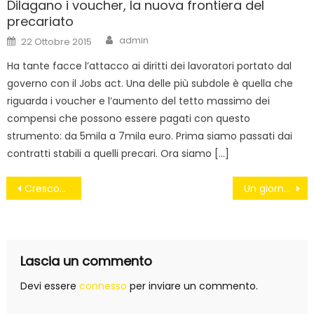
Dilagano i voucher, la nuova frontiera del
precariato
Author
Posted
admin
22 Ottobre 2015
on
Ha tante facce l’attacco ai diritti dei lavoratori portato dal
governo con il Jobs act. Una delle più subdole è quella che
riguarda i voucher e l’aumento del tetto massimo dei
compensi che possono essere pagati con questo
strumento: da 5mila a 7mila euro. Prima siamo passati dai
contratti stabili a quelli precari. Ora siamo […]
Navigazione
Crescono i Comuni a rifiuti zero, ma Parma accende l’inceneritore
Un giorno particolare
articoli
Lascia un commento
Devi essere
connesso
per inviare un commento.