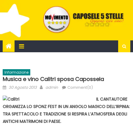
Skip
to
content
Informazione
Musica e vino Calitri sposa Capossela
Posted
Author
30 Agosto 2013
admin
Comment(0)
on
IL CANTAUTORE
ORGANIZZA LO SPONZ FEST IN UN ANGOLO MAGICO DELL’IRPINIA:
TRA SPETTACOLO E TRADIZIONE SI RESPIRA L’ATMOSFERA DEGLI
ANTICHI MATRIMONI DI PAESE.