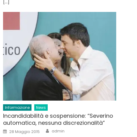
[…]
Informazione
News
Incandidabilità e sospensione: “Severino
automatica, nessuna discrezionalità”
Author
Posted
admin
28 Maggio 2015
on