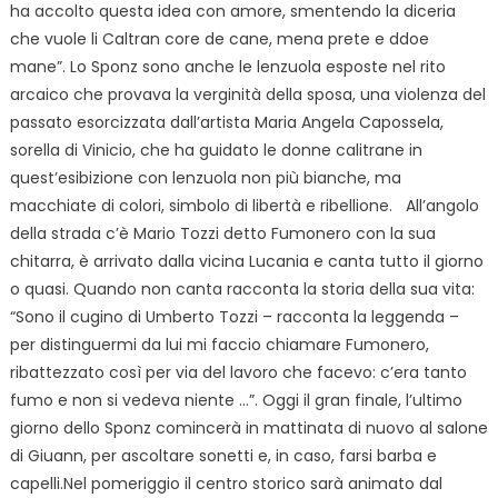
ha accolto questa idea con amore, smentendo la diceria
che vuole li Caltran core de cane, mena prete e ddoe
mane”. Lo Sponz sono anche le lenzuola esposte nel rito
arcaico che provava la verginità della sposa, una violenza del
passato esorcizzata dall’artista Maria Angela Capossela,
sorella di Vinicio, che ha guidato le donne calitrane in
quest’esibizione con lenzuola non più bianche, ma
macchiate di colori, simbolo di libertà e ribellione. All’angolo
della strada c’è Mario Tozzi detto Fumonero con la sua
chitarra, è arrivato dalla vicina Lucania e canta tutto il giorno
o quasi. Quando non canta racconta la storia della sua vita:
“Sono il cugino di Umberto Tozzi – racconta la leggenda –
per distinguermi da lui mi faccio chiamare Fumonero,
ribattezzato così per via del lavoro che facevo: c’era tanto
fumo e non si vedeva niente …”. Oggi il gran finale, l’ultimo
giorno dello Sponz comincerà in mattinata di nuovo al salone
di Giuann, per ascoltare sonetti e, in caso, farsi barba e
capelli.Nel pomeriggio il centro storico sarà animato dal