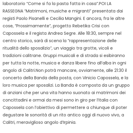
laboratorio “Come si fa la pasta fatta in casa”.POI LA
RASSEGNA “Matrimoni, musiche e migranti” presentata dai
registi Paolo Pisanelli e Cecilia Mangini. E ancora, fra le altre
cose, “Prossimamente”, progetto Rebetika Crisi con
Capossela e il regista Andrea Segre. Alle 18:30, sempre nel
centro storico, sarà di scena la “rappresentazione delle
ritualità dello sposalizio”, un viaggio tra grotte, vicoli e
tradizioni calitrane. Gruppi musicali e di strada si esibiranno
per tutta la notte, musica e danza libere fino all’alba in ogni
angolo di Calitri.Non potrà mancare, ovviamente, alle 21:30 il
concerto della Banda della posta, con Vinicio Capossela, e la
loro musica per sposalizi. La Banda è composta da un gruppo
di anziani che per una vita hanno suonato ai matrimoni dei
concittadini e ormai da mesi sono in giro per l’Italia con
Capossela con l’obiettivo di permettere a chiunque di poter
degustare le sonorità di un rito antico oggi di nuovo vivo, a
Calitri, meraviglioso angolo d’Irpinia.