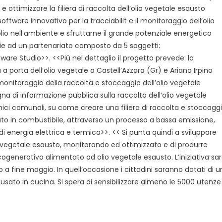
 ottimizzare la filiera di raccolta dell’olio vegetale esausto
oftware innovativo per la tracciabilit e il monitoraggio dell’olio
l’olio nell’ambiente e sfruttarne il grande potenziale energetico
zie ad un partenariato composto da 5 soggetti:
re Studio>>. <<Più nel dettaglio il progetto prevede: la
 a porta dell’olio vegetale a Castell’Azzara (Gr) e Ariano Irpino
l monitoraggio della raccolta e stoccaggio dell’olio vegetale
na di informazione pubblica sulla raccolta dell’olio vegetale
nici comunali, su come creare una filiera di raccolta e stoccagg
fiuto in combustibile, attraverso un processo a bassa emissione,
 energia elettrica e termica>>. << Si punta quindi a sviluppare
o vegetale esausto, monitorando ed ottimizzato e di produrre
generativo alimentato ad olio vegetale esausto. L’iniziativa sa
 a fine maggio. In quell’occasione i cittadini saranno dotati di u
o usato in cucina. Si spera di sensibilizzare almeno le 5000 utenze