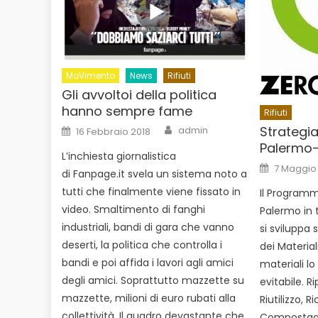
MoVimento
News
Rifiuti
Gli avvoltoi della politica
hanno sempre fame
Rifiuti
Author
Posted
Strategia 
admin
16 Febbraio 2018
on
Palermo
L’inchiesta giornalistica
Posted
7 Maggio
di Fanpage.it svela un sistema noto a
on
tutti che finalmente viene fissato in
Il Programm
video. Smaltimento di fanghi
Palermo in t
industriali, bandi di gara che vanno
si sviluppa 
deserti, la politica che controlla i
dei Materiali
bandi e poi affida i lavori agli amici
materiali lo
degli amici. Soprattutto mazzette su
evitabile. R
mazzette, milioni di euro rubati alla
Riutilizzo, R
collettività. Il quadro devastante che
Compostagg