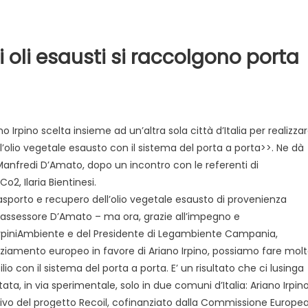
i oli esausti si raccolgono porta
o Irpino scelta insieme ad un’altra sola città d’Italia per realizza
ll’olio vegetale esausto con il sistema del porta a porta>>. Ne dà
 Manfredi D’Amato, dopo un incontro con le referenti di
Evidenza
Informazione
News
2, Ilaria Bientinesi.
Acque sempre agitate tra i
videnza
Informazione
rasporto e recupero dell’olio vegetale esausto di provenienza
democratici di Caposele
 al biologico italiano
’assessore D’Amato – ma ora, grazie all’impegno e
l Nord. Il settore è a
 IrpiniAmbiente e del Presidente di Legambiente Campania,
iamento europeo in favore di Ariano Irpino, possiamo fare mol
lio con il sistema del porta a porta. E’ un risultato che ci lusinga
ata, in via sperimentale, solo in due comuni d’Italia: Ariano Irpin
ttivo del progetto Recoil, cofinanziato dalla Commissione Europe