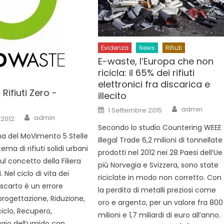
Evidenza
News
Rifiuti
E-waste, l’Europa che non
ricicla: il 65% dei rifiuti
elettronici fra discarica e
Rifiuti Zero -
illecito
-
Author
Posted
admin
1 Settembre 2015
on
Author
admin
 2012
Secondo lo studio Countering WEEE
a del MoVimento 5 Stelle
Illegal Trade 6,2 milioni di tonnellate
ema di rifiuti solidi urbani
prodotti nel 2012 nei 28 Paesi dell’Ue
sul concetto della Filiera
più Norvegia e Svizzera, sono state
. Nel ciclo di vita dei
riciclate in modo non corretto. Con
 scarto è un errore
la perdita di metalli preziosi come
iprogettazione, Riduzione,
oro e argento, per un valore fra 800
iciclo, Recupero,
milioni e 1,7 miliardi di euro all’anno.
io dell’umido con