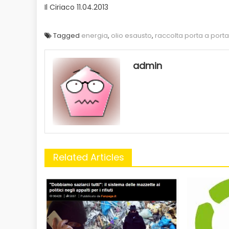
Il Ciriaco 11.04.2013
Tagged
energia
,
olio esausto
,
raccolta porta a porta
admin
Related Articles