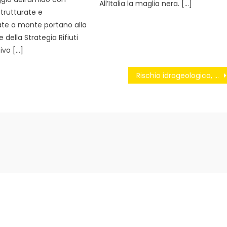
All’Italia la maglia nera. […]
strutturate e
e a monte portano alla
e della Strategia Rifiuti
ivo […]
Rischio idrogeologico, Anbi al Parlamento: «Emergenza, passiamo alla prevenzione civile»