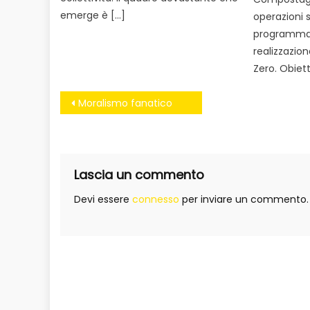
emerge è […]
operazioni 
programmat
realizzazion
Zero. Obiett
Navigazione
Moralismo fanatico
articoli
Lascia un commento
Devi essere
connesso
per inviare un commento.