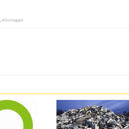
,
stoccaggio