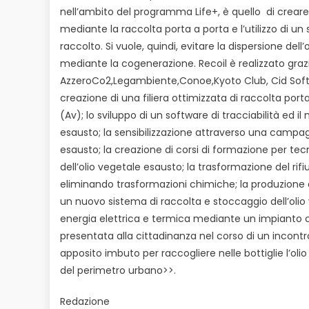
nell’ambito del programma Life+, è quello di creare e
mediante la raccolta porta a porta e l’utilizzo di un s
raccolto. Si vuole, quindi, evitare la dispersione del
mediante la cogenerazione. Recoil è realizzato gra
AzzeroCo2,Legambiente,Conoe,Kyoto Club, Cid Softwa
creazione di una filiera ottimizzata di raccolta porta
(Av); lo sviluppo di un software di tracciabilità ed i
esausto; la sensibilizzazione attraverso una campag
esausto; la creazione di corsi di formazione per tec
dell’olio vegetale esausto; la trasformazione del ri
eliminando trasformazioni chimiche; la produzione di
un nuovo sistema di raccolta e stoccaggio dell’oli
energia elettrica e termica mediante un impianto co
presentata alla cittadinanza nel corso di un incontro
apposito imbuto per raccogliere nelle bottiglie l’oli
del perimetro urbano>>.
Redazione