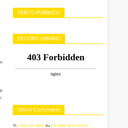
DEBITO PUBBLICO
DECORO URBANO
io
rà
n
Ultimi Commenti
roby de zerbi
su
Pd, idea lista civica