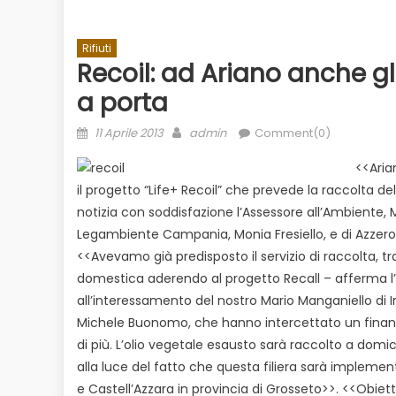
Rifiuti
Recoil: ad Ariano anche gl
a porta
Posted
Author
11 Aprile 2013
admin
Comment(0)
on
<<Arian
il progetto “Life+ Recoil” che prevede la raccolta de
notizia con soddisfazione l’Assessore all’Ambiente,
Evidenza
Informazione
News
to
Legambiente Campania, Monia Fresiello, e di AzzeroCo
Bilancio in consiglio con un occhio
Ecologia
E
 il
<<Avevamo già predisposto il servizio di raccolta, t
alle urne
Duro attacco
domestica aderendo al progetto Recall – afferma l
dai Paesi de
all’interessamento del nostro Mario Manganiello di
rischio
Michele Buonomo, che hanno intercettato un finanz
di più. L’olio vegetale esausto sarà raccolto a domici
alla luce del fatto che questa filiera sarà implement
e Castell’Azzara in provincia di Grosseto>>. <<Obie