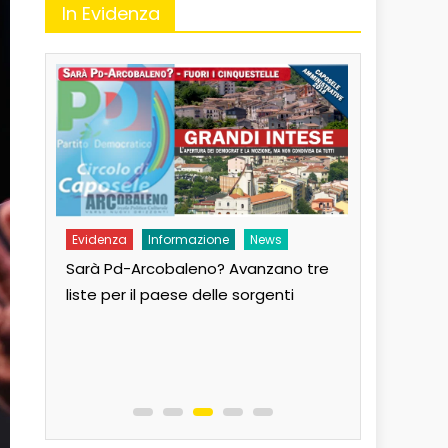
In Evidenza
Evidenza
Informazione
News
Evidenza
Sarà Pd-Arcobaleno? Avanzano tre
Andiamo al
liste per il paese delle sorgenti
Paese!