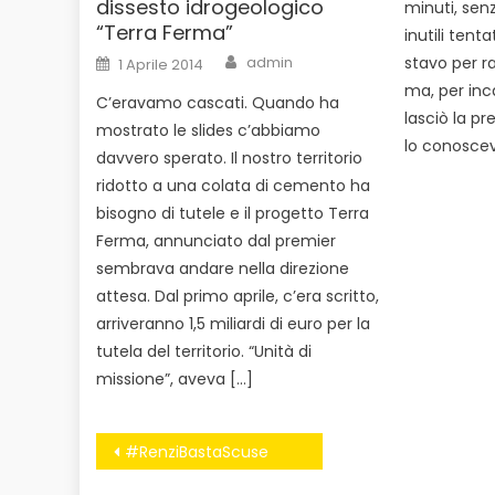
dissesto idrogeologico
minuti, senz
“Terra Ferma”
inutili tenta
Author
Posted
stavo per r
admin
1 Aprile 2014
on
ma, per inc
C’eravamo cascati. Quando ha
lasciò la pr
mostrato le slides c’abbiamo
lo conoscev
davvero sperato. Il nostro territorio
ridotto a una colata di cemento ha
bisogno di tutele e il progetto Terra
Ferma, annunciato dal premier
sembrava andare nella direzione
attesa. Dal primo aprile, c’era scritto,
arriveranno 1,5 miliardi di euro per la
tutela del territorio. “Unità di
missione”, aveva […]
Navigazione
#RenziBastaScuse