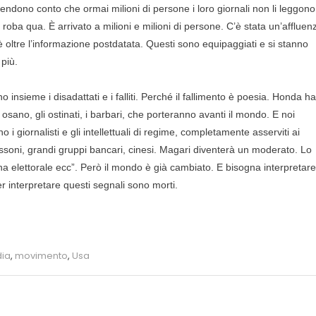
endono conto che ormai milioni di persone i loro giornali non li leggono
oba qua. È arrivato a milioni e milioni di persone. C’è stata un’affluen
e è oltre l’informazione postdatata. Questi sono equipaggiati e si stanno
più.
nsieme i disadattati e i falliti. Perché il fallimento è poesia. Honda ha
e osano, gli ostinati, i barbari, che porteranno avanti il mondo. E noi
 i giornalisti e gli intellettuali di regime, completamente asserviti ai
ssoni, grandi gruppi bancari, cinesi. Magari diventerà un moderato. Lo
a elettorale ecc”. Però il mondo è già cambiato. E bisogna interpretare
er interpretare questi segnali sono morti.
ia
,
movimento
,
Usa