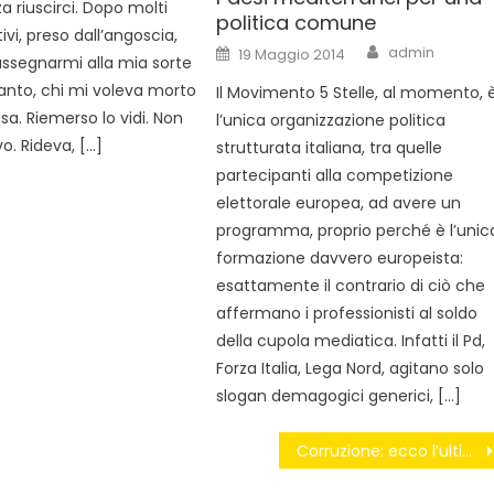
a riuscirci. Dopo molti
politica comune
tivi, preso dall’angoscia,
Author
Posted
admin
19 Maggio 2014
assegnarmi alla mia sorte
on
anto, chi mi voleva morto
Il Movimento 5 Stelle, al momento, 
esa. Riemerso lo vidi. Non
l’unica organizzazione politica
o. Rideva, […]
strutturata italiana, tra quelle
partecipanti alla competizione
elettorale europea, ad avere un
programma, proprio perché è l’unic
formazione davvero europeista:
esattamente il contrario di ciò che
affermano i professionisti al soldo
della cupola mediatica. Infatti il Pd,
Forza Italia, Lega Nord, agitano solo
slogan demagogici generici, […]
Corruzione: ecco l’ultima proposta shock di Verdini e Alfano.