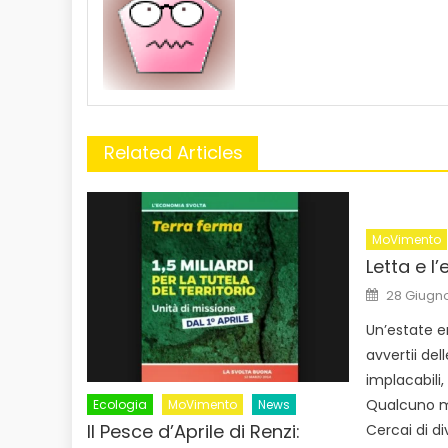
Related Articles
MoVimento
Letta e l
Posted
28 Giugn
on
Un’estate 
avvertii de
implacabili,
Qualcuno mi
Ecologia
MoVimento
News
Il Pesce d’Aprile di Renzi:
Cercai di d