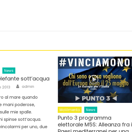
News
’elefante sott’acqua
Author
admin
o 2013
ero al mare quando
lle mani poderose,
MoVimento
News
 sulle mie spalle.
Punto 3 programma
 spinse sott’acqua.
elettorale M5S: Alleanza fra 
ivincolarmi per uno, due
Paesi mediterranei per una