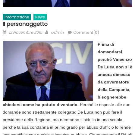
Informazione
News
Il personaggetto
Posted
Author
12 Novembre 2015
admin
Comment(0)
on
Prima di
domandarsi
perché Vincenzo
De Luca non si è
ancora dimesso
da governatore
della Campania,
bisognerebbe
chiedersi come ha potuto diventarlo.
Perché le risposte alle due
domande sono strettamente collegate: De Luca non può fare il
presidente della Regione, ma nemmeno il bidello in una scuola,
perché la sua condanna in primo grado per abuso d’ufficio lo rende
incompatibile con qualsiasi incarico pubblico. Ciononostante il Pd gli