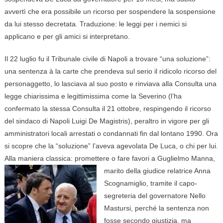
avvertì che era possibile un ricorso per sospendere la sospensione
da lui stesso decretata. Traduzione: le leggi per i nemici si
applicano e per gli amici si interpretano.
Il 22 luglio fu il Tribunale civile di Napoli a trovare “una soluzione”:
una sentenza à la carte che prendeva sul serio il ridicolo ricorso del
personaggetto, lo lasciava al suo posto e rinviava alla Consulta una
legge chiarissima e legittimissima come la Severino (l’ha
confermato la stessa Consulta il 21 ottobre, respingendo il ricorso
del sindaco di Napoli Luigi De Magistris), peraltro in vigore per gli
amministratori locali arrestati o condannati fin dal lontano 1990. Ora
si scopre che la “soluzione” l’aveva agevolata De Luca, o chi per lui.
Alla maniera classica: promettere o fare favori a Guglielmo Manna,
marito della giudice relatrice Anna
Scognamiglio, tramite il capo-
segreteria del governatore Nello
Mastursi, perché la sentenza non
fosse secondo giustizia, ma