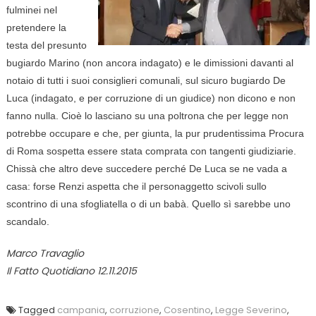
fulminei nel
pretendere la
testa del presunto
bugiardo Marino (non ancora indagato) e le dimissioni davanti al
notaio di tutti i suoi consiglieri comunali, sul sicuro bugiardo De
Luca (indagato, e per corruzione di un giudice) non dicono e non
fanno nulla. Cioè lo lasciano su una poltrona che per legge non
potrebbe occupare e che, per giunta, la pur prudentissima Procura
di Roma sospetta essere stata comprata con tangenti giudiziarie.
Chissà che altro deve succedere perché De Luca se ne vada a
casa: forse Renzi aspetta che il personaggetto scivoli sullo
scontrino di una sfogliatella o di un babà. Quello sì sarebbe uno
scandalo.
Marco Travaglio
Il Fatto Quotidiano 12.11.2015
Tagged
campania
,
corruzione
,
Cosentino
,
Legge Severino
,