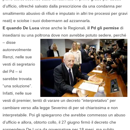
d’ufficio, oltreché salvato dalla prescrizione da una condanna per
smaltimento abusivo di rifiuti e imputato in altri tre processi per gravi
reati) e sciolse i suoi dobermann ad azzannarla.
E quando De Luca
vinse anche le Regionali,
il Pd gli permise
di
insediarsi su una poltrona dove non
avrebbe potuto sedere, perché
– disse
autorevolmente
Renzi, nelle sue
vesti di segretario
del Pd – si
sarebbe trovata
“una soluzione”.
Infatti, nelle sue
vesti di premier, tentò di varare un decreto “interpretativo” per
cambiare verso alla legge Severino di per sé chiarissima e non
interpretabile. Poi gli spiegarono che avrebbe commesso un abuso
d’ufficio e allora, obtorto collo, il 27 giugno firmò il decreto che
sospendeva De Luca da governatore per 18 mesi, ma subito