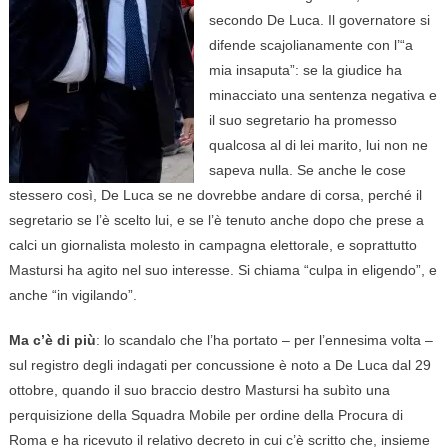
secondo De Luca. Il governatore si
difende scajolianamente con l’“a
mia insaputa”: se la giudice ha
minacciato una sentenza negativa e
il suo segretario ha promesso
qualcosa al di lei marito, lui non ne
sapeva nulla. Se anche le cose
stessero così, De Luca se ne dovrebbe andare di corsa, perché il
segretario se l’è scelto lui, e se l’è tenuto anche dopo che prese a
calci un giornalista molesto in campagna elettorale, e soprattutto
Mastursi ha agito nel suo interesse. Si chiama “culpa in eligendo”, e
anche “in vigilando”.
Ma c’è di più
: lo scandalo che l’ha portato – per l’ennesima volta –
sul registro degli indagati per concussione è noto a De Luca dal 29
ottobre, quando il suo braccio destro Mastursi ha subìto una
perquisizione della Squadra Mobile per ordine della Procura di
Roma e ha ricevuto il relativo decreto in cui c’è scritto che, insieme