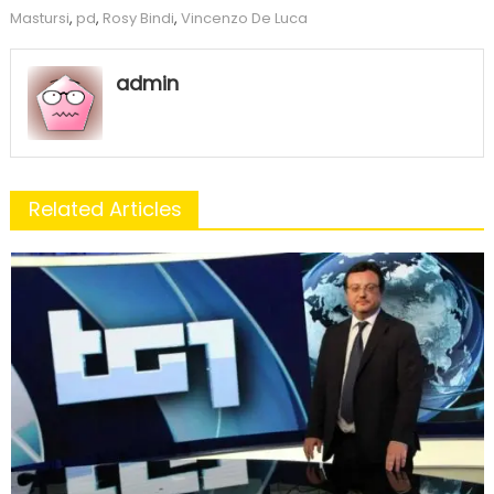
Mastursi
,
pd
,
Rosy Bindi
,
Vincenzo De Luca
admin
Related Articles