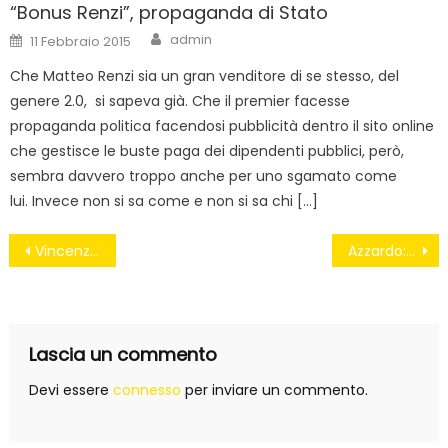
“Bonus Renzi”, propaganda di Stato
Author
Posted
admin
11 Febbraio 2015
on
Che Matteo Renzi sia un gran venditore di se stesso, del
genere 2.0, si sapeva già. Che il premier facesse
propaganda politica facendosi pubblicità dentro il sito online
che gestisce le buste paga dei dipendenti pubblici, però,
sembra davvero troppo anche per uno sgamato come
lui. Invece non si sa come e non si sa chi […]
Navigazione
Vincenzo De Luca indagato, “pressioni sul giudice per salvarsi il posto”
Azzardo: M5S scopre emendamento porcata Pd contro Comuni e Regioni #noslot
articoli
Lascia un commento
Devi essere
connesso
per inviare un commento.