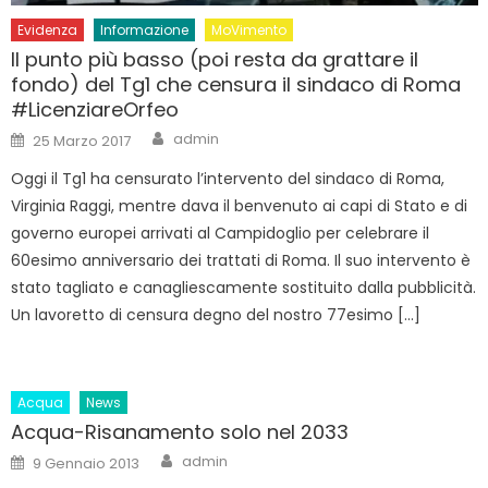
Evidenza
Informazione
MoVimento
Il punto più basso (poi resta da grattare il
fondo) del Tg1 che censura il sindaco di Roma
#LicenziareOrfeo
Author
Posted
admin
25 Marzo 2017
on
Oggi il Tg1 ha censurato l’intervento del sindaco di Roma,
Virginia Raggi, mentre dava il benvenuto ai capi di Stato e di
governo europei arrivati al Campidoglio per celebrare il
60esimo anniversario dei trattati di Roma. Il suo intervento è
stato tagliato e canagliescamente sostituito dalla pubblicità.
Un lavoretto di censura degno del nostro 77esimo […]
Acqua
News
Acqua-Risanamento solo nel 2033
Author
Posted
admin
9 Gennaio 2013
on