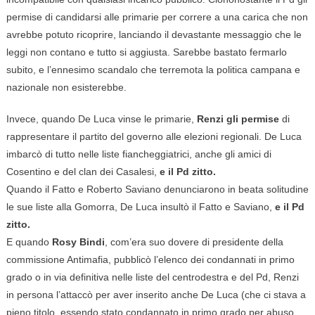
permise di candidarsi alle primarie per correre a una carica che non
avrebbe potuto ricoprire, lanciando il devastante messaggio che le
leggi non contano e tutto si aggiusta. Sarebbe bastato fermarlo
subito, e l’ennesimo scandalo che terremota la politica campana e
nazionale non esisterebbe.
Invece, quando De Luca vinse le primarie,
Renzi gli permise
di
rappresentare il partito del governo alle elezioni regionali. De Luca
imbarcò di tutto nelle liste fiancheggiatrici, anche gli amici di
Cosentino e del clan dei Casalesi,
e il Pd zitto.
Quando il Fatto e Roberto Saviano denunciarono in beata solitudine
le sue liste alla Gomorra, De Luca insultò il Fatto e Saviano,
e il Pd
zitto.
E quando
Rosy Bindi
, com’era suo dovere di presidente della
commissione Antimafia, pubblicò l’elenco dei condannati in primo
grado o in via definitiva nelle liste del centrodestra e del Pd, Renzi
in persona l’attaccò per aver inserito anche De Luca (che ci stava a
pieno titolo, essendo stato condannato in primo grado per abuso