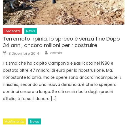
Evidenza
News
Terremoto Irpinia, lo spreco è senza fine Dopo
34 anni, ancora milioni per ricostruire
Author
Posted
admin
3 Dicembre 2014
on
Il sisma che ha colpito Campania e Basilicata nel 1980 è
costato oltre 47 miliardi di euro per la ricostruzione. Ma,
nonostante la cifra, molte opere sono ancora incompiute. E
il rischio, secondo una nuova denuncia, è che lo sperpero
continui ancora a lungo. Se c’è un simbolo degli sprechi
d’Italia, è forse il denaro […]
MoVimento
News