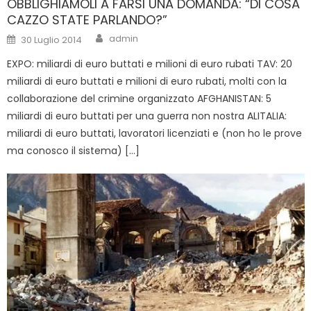
OBBLIGHIAMOLI A FARSI UNA DOMANDA: “DI COSA
CAZZO STATE PARLANDO?”
Author
Posted
admin
30 Luglio 2014
on
EXPO: miliardi di euro buttati e milioni di euro rubati TAV: 20
miliardi di euro buttati e milioni di euro rubati, molti con la
collaborazione del crimine organizzato AFGHANISTAN: 5
miliardi di euro buttati per una guerra non nostra ALITALIA:
miliardi di euro buttati, lavoratori licenziati e (non ho le prove
ma conosco il sistema) […]