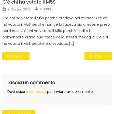
C’è chi ha votato il M5S
Author
Posted
admin
9 Giugno 2013
on
C’è chi ha votato il M5S perché credeva nei miracoli C’è chi
ha votato il M5S perché non ce la faceva più di essere preso
per il culo C’è chi ha votato il M5S perché il pdl e il
pdmenoelle erano due facce della stessa medaglia C’è chi
ha votato il M5S perché era esodato, […]
Navigazione
La selezione dei candidati del M5S alle politiche
#ExpoFlop: i veri numeri
articoli
Lascia un commento
Devi essere
connesso
per inviare un commento.