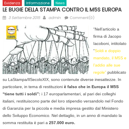
Evidenza
Informazione
News
LE BUGIE DELLA STAMPA CONTRO IL M5S EUROPA
Posted
Author
3 Settembre 2015
admin
Comment(0)
on
“Nell’articolo a
firma di Jacopo
Iacoboni, intitolato
“
Soldi e doppio
mandato, il M5S e
l’addio alle sue
regole”
pubblicato
su LaStampa/IlSecoloXIX, sono contenute diverse inesattezze. In
particolare, in tema di restituzioni
è falso che in Europa il M5S
“tiene tutti i soldi”:
i 17 europarlamentari, al pari dei colleghi
italiani, restituiscono parte del loro stipendio versandolo nel Fondo
di Garanzia per la piccola e media impresa gestito dal Ministero
dello Sviluppo Economico. Nel dettaglio, in un anno di mandato la
somma restituita è pari a
257.000 euro.