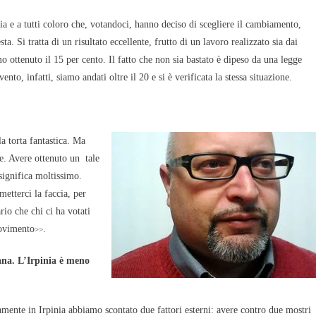
a e a tutti coloro che, votandoci, hanno deciso di scegliere il cambiamento,
. Si tratta di un risultato eccellente, frutto di un lavoro realizzato sia dai
o ottenuto il 15 per cento. Il fatto che non sia bastato è dipeso da una legge
to, infatti, siamo andati oltre il 20 e si è verificata la stessa situazione.
la torta fantastica. Ma
e. Avere ottenuto un tale
 significa moltissimo.
tterci la faccia, per
ario che chi ci ha votati
movimento
.
>>
ana. L’Irpinia è meno
mente in Irpinia abbiamo scontato due fattori esterni: avere contro due mostri