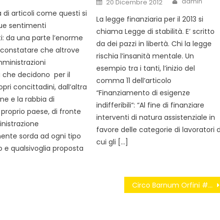
admin
20 Dicembre 2012
on
a di articoli come questi si
La legge finanziaria per il 2013 si
ue sentimenti
chiama Legge di stabilità. E’ scritto
i: da una parte l’enorme
da dei pazzi in libertà. Chi la legge
 constatare che altrove
rischia l’insanità mentale. Un
ministrazioni
esempio tra i tanti, l’inizio del
i che decidono per il
comma 11 dell’articolo
pri concittadini, dall’altra
“Finanziamento di esigenze
one e la rabbia di
indifferibili“: “Al fine di finanziare
l proprio paese, di fronte
interventi di natura assistenziale in
nistrazione
favore delle categorie di lavoratori d
nte sorda ad ogni tipo
cui gli […]
o e qualsivoglia proposta
]
Circo Barnum Orfini #OrfiniPagliaccio