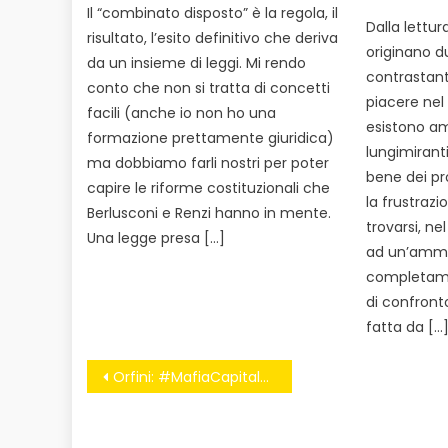
on
Il “combinato disposto” è la regola, il
Dalla lettur
risultato, l’esito definitivo che deriva
originano d
da un insieme di leggi. Mi rendo
contrastant
conto che non si tratta di concetti
piacere nel
facili (anche io non ho una
esistono am
formazione prettamente giuridica)
lungimirant
ma dobbiamo farli nostri per poter
bene dei pro
capire le riforme costituzionali che
la frustrazi
Berlusconi e Renzi hanno in mente.
trovarsi, ne
Una legge presa […]
ad un’ammi
completame
di confront
fatta da […
Navigazione
Orfini: #MafiaCapitale non è un videogioco
articoli