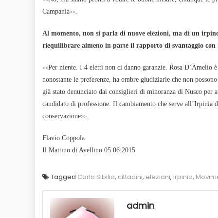
Campania
.
>>
Al momento, non si parla di nuove elezioni, ma di un irpin
riequilibrare almeno in parte il rapporto di svantaggio con
Per niente. I 4 eletti non ci danno garanzie. Rosa D’Amelio è 
<<
nonostante le preferenze, ha ombre giudiziarie che non possono 
già stato denunciato dai consiglieri di minoranza di Nusco per a
candidato di professione. Il cambiamento che serve all’Irpinia d
conservazione
.
>>
Flavio Coppola
Il Mattino di Avellino 05.06.2015
Tagged
Carlo Sibilia
,
cittadini
,
elezioni
,
irpinia
,
Movime
admin