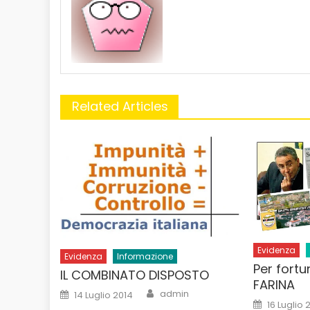
Related Articles
Evidenza
Evidenza
Informazione
Per fortu
IL COMBINATO DISPOSTO
FARINA
Author
Posted
admin
14 Luglio 2014
on
Posted
16 Luglio 