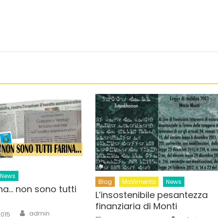
News
Blog
MoVimento
News
na… non sono tutti
L’insostenibile pesantezza
finanziaria di Monti
Author
admin
2015
Author
Posted