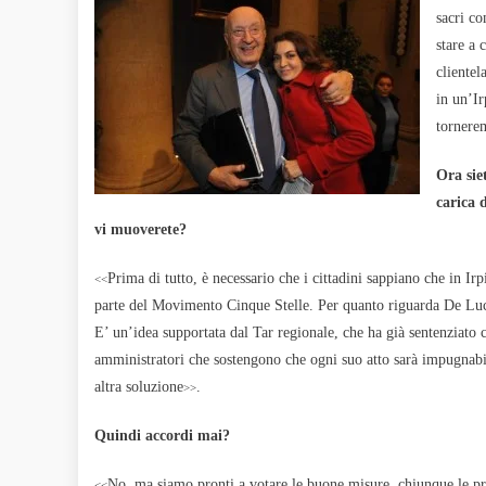
sacri c
stare a 
clientel
in un’Ir
tornere
Ora sie
carica 
vi muoverete?
Prima di tutto, è necessario che i cittadini sappiano che in Irpi
<<
parte del Movimento Cinque Stelle. Per quanto riguarda De Luca,
E’ un’idea supportata dal Tar regionale, che ha già sentenziato c
amministratori che sostengono che ogni suo atto sarà impugnabil
altra soluzione
.
>>
Quindi accordi mai?
No, ma siamo pronti a votare le buone misure, chiunque le p
<<