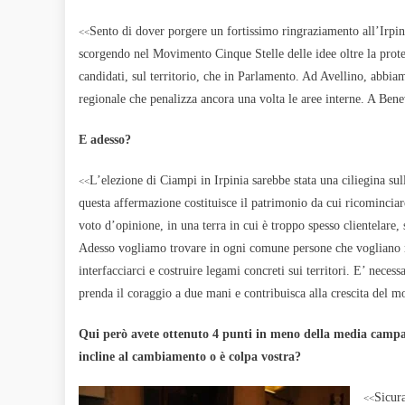
Sento di dover porgere un fortissimo ringraziamento all’Irpini
<<
scorgendo nel Movimento Cinque Stelle delle idee oltre la protesta
candidati, sul territorio, che in Parlamento. Ad Avellino, abbiam
regionale che penalizza ancora una volta le aree interne. A Beneven
E adesso?
L’elezione di Ciampi in Irpinia sarebbe stata una ciliegina sul
<<
questa affermazione costituisce il patrimonio da cui ricominciar
voto d’opinione, in una terra in cui è troppo spesso clientelare,
Adesso vogliamo trovare in ogni comune persone che vogliano me
interfacciarci e costruire legami concreti sui territori. E’ necess
prenda il coraggio a due mani e contribuisca alla crescita del 
Qui però avete ottenuto 4 punti in meno della media camp
incline al cambiamento o è colpa vostra?
Sicura
<<