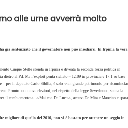
torno alle urne avverrà molto
 ha già sentenziato che il governatore non può insediarsi. In Irpinia la vera
ento Cinque Stelle sfonda in Irpinia e diventa la seconda forza politica in
 dietro al Pd. Ma l’exploit penta stellato – 12,89 in provincia e 17,1 su base
e – per il deputato Carlo Sibilia, è solo
un grande patrimonio per ricomincia
<<
re
. Pronto
a nuove elezioni, nel rispetto della legge Severino
, suona la
>>
<<
>>
 per il cambiamento
.
Mai con De Luca
, accusa De Mita e Mancino e spara
>>
<<
>>
lte migliore di quello del 2010, non vi è bastato per ottenere un seggio in