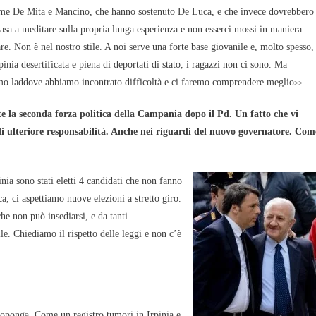
ome De Mita e Mancino, che hanno sostenuto De Luca, e che invece dovrebbero
casa a meditare sulla propria lunga esperienza e non esserci mossi in maniera
are. Non è nel nostro stile. A noi serve una forte base giovanile e, molto spesso,
pinia desertificata e piena di deportati di stato, i ragazzi non ci sono. Ma
mo laddove abbiamo incontrato difficoltà e ci faremo comprendere meglio
.
>>
te la seconda forza politica della Campania dopo il Pd. Un fatto che vi
di ulteriore responsabilità. Anche nei riguardi del nuovo governatore. Com
nia sono stati eletti 4
candidati che non fanno
 ci aspettiamo nuove elezioni a stretto giro.
he non può insediarsi, e da tanti
e. Chiediamo il rispetto delle leggi e non c’è
roponga. Come un registro tumori in Irpinia e