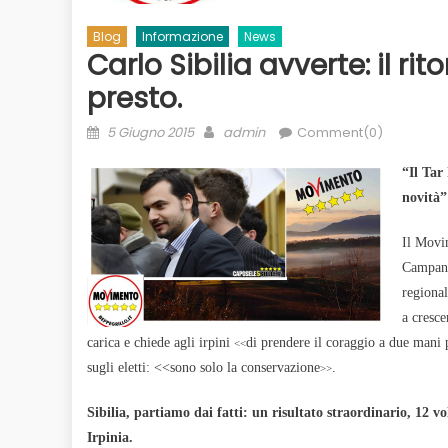
Blog
Informazione
News
Carlo Sibilia avverte: il ri
presto.
Posted
Author
5 Giugno 2015
admin
Comment(0)
on
“Il Tar
novità”
Il Movim
Campania
regional
a cresce
carica e chiede agli irpini
di prendere il coraggio a due mani
<<
sugli eletti: <<sono solo la conservazione
.
>>
Sibilia, partiamo dai fatti: un risultato straordinario, 12 vo
Irpinia.