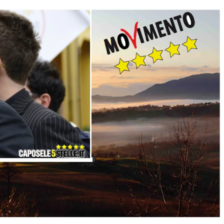
Evidenza
Informazione
News
Acque sempre agitate tra i
videnza
Informazione
democratici di Caposele
 al biologico italiano
l Nord. Il settore è a