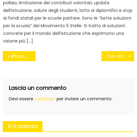
pollaio, limitazione dei contributi volontari, update
dell’istruzione, salute degli studenti, lotta ai diplomifici e stop
ai fondi statali per le scuole paritare. Sono le “Sette soluzioni
per la scuola” del Movimento 5 Stelle. Si tratta di soluzioni
concrete per il mondo dell’istruzione che esprimono una
visione più […]
Navigazione
#Expo, the final countdown (meno 39 giorni)
Con chi è stata la De Girolamo
articoli
Lascia un commento
Devi essere
connesso
per inviare un commento.
In Evidenza