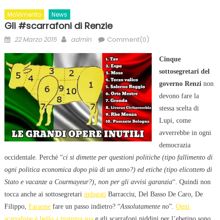
MoVimento
News
Gli #scarrafoni di Renzie
Posted
Author
22 Marzo 2015
admin
Comment(0)
on
Cinque
sottosegretari del
governo Renzi
non
devono fare la
stessa scelta di
Lupi, come
avverrebbe in ogni
democrazia
occidentale. Perché “
ci si dimette per questioni politiche (tipo fallimento di
ogni politica economica dopo più di un anno?) ed etiche (tipo elicottero di
Stato e vacanze a Courmayeur?), non per gli avvisi garanzia
“. Quindi non
tocca anche ai sottosegretari
indagati
Barracciu, Del Basso De Caro, De
Filippo,
Faraone
fare un passo indietro? “
Assolutamente no
”.
Ogni
scarrafone è bello a mamma sua
e gli scarrafoni piddini per l’ebetino sono