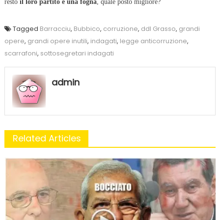
resto
il loro partito è una fogna
, quale posto migliore?
Tagged
Barracciu
,
Bubbico
,
corruzione
,
ddl Grasso
,
grandi
opere
,
grandi opere inutili
,
indagati
,
legge anticorruzione
,
scarrafoni
,
sottosegretari indagati
admin
Related Articles