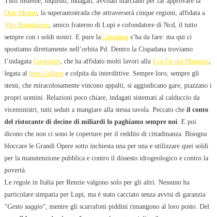
Tutti insieme, inquisiti, indagati, avvisati marciano per far approvare la
Orte Mestre
, la superautostrada che attraverserà cinque regioni, affidata a
Vito Bonsignore
, amico fraterno di Lupi e cofondatore di Ncd, il tutto
sempre con i soldi nostri. E pure la
Cispadana
s’ha da fare: ma qui ci
spostiamo direttamente nell’orbita Pd. Dentro la Cispadana troviamo
l’indagata
Coopsette
, che ha affidato molti lavori alla
Eco.Ge dei Mamone
,
legata al
boss Gullace
e colpita da interdittive. Sempre loro, sempre gli
stessi, che miracolosamente vincono appalti, si aggiudicano gare, piazzano i
propri uomini. Relazioni poco chiare, indagati sistemati al calduccio da
viceministri, tutti seduti a mangiare alla stessa tavola. Peccato che
il conto
del ristorante di decine di miliardi lo paghiamo sempre noi
. E poi
dicono che non ci sono le coperture per il reddito di cittadinanza. Bisogna
bloccare le Grandi Opere sotto inchiesta una per una e utilizzare quei soldi
per la manutenzione pubblica e contro il dissesto idrogeologico e contro la
povertà.
Le regole in Italia per Renzie valgono solo per gli altri. Nessuno ha
particolare simpatia per Lupi, ma è stato cacciato senza avvisi di garanzia
“
Gesto saggio
“, mentre gli scarrafoni piddini rimangono al loro posto. Del