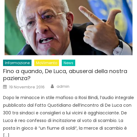
Informazione
MoVimento
News
Fino a quando, De Luca, abuserai della nostra
pazienza?
Author
Posted
admin
19 Novembre 2016
on
Dopo le minacce in stile mafioso a Rosi Bindi, l’audio integrale
pubblicato dal Fatto Quotidiano dell’incontro di De Luca con
300 tra sindaci e consiglieri a lui vicini è agghiacciante. De
Luca è reo confesso di incitazione al voto di scambio. La
posta in gioco è “un fiume di soldi“, la merce di scambio è
[…]