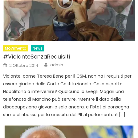
MoVimento
News
#ViolanteSenzaRequisiti
Author
Posted
admin
2 Ottobre 2014
on
Violante, come Teresa Bene per il CSM, non ha i requisiti per
essere giudice della Corte Costituzionale. Cosa aspetta
Napolitano a intervenire? Qualcuno lo svegli. Magari una
telefonata di Mancino può servire. “Mentre il dato della
disoccupazione giovanile sale ancora, e l’Istat ci consegna
stime al ribasso per la crescita del PIL, il parlamento è […]