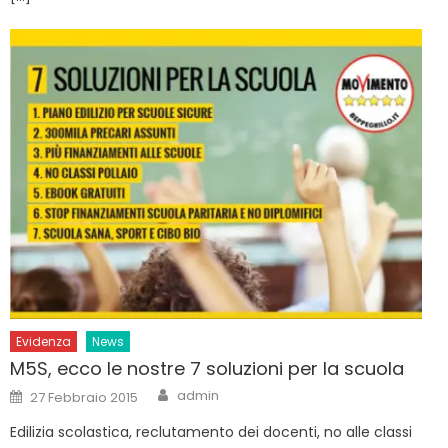
Evidenza
News
M5S, ecco le nostre 7 soluzioni per la scuola
Author
Posted
admin
27 Febbraio 2015
on
Edilizia scolastica, reclutamento dei docenti, no alle classi