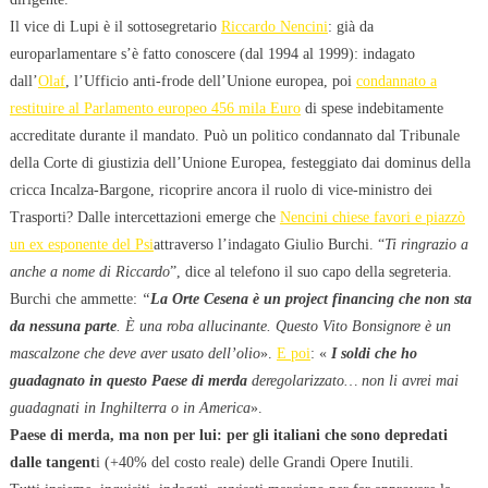
Il vice di Lupi è il sottosegretario
Riccardo Nencini
: già da
europarlamentare s’è fatto conoscere (dal 1994 al 1999): indagato
dall’
Olaf
, l’Ufficio anti-frode dell’Unione europea, poi
condannato a
restituire al Parlamento europeo 456 mila Euro
di spese indebitamente
accreditate durante il mandato. Può un politico condannato dal Tribunale
della Corte di giustizia dell’Unione Europea, festeggiato dai dominus della
cricca Incalza-Bargone, ricoprire ancora il ruolo di vice-ministro dei
Trasporti? Dalle intercettazioni emerge che
Nencini chiese favori e piazzò
un ex esponente del Psi
attraverso l’indagato Giulio Burchi. “
Ti ringrazio a
anche a nome di Riccardo
”, dice al telefono il suo capo della segreteria.
Burchi che ammette:
“
La Orte Cesena è un project financing che non sta
da nessuna parte
. È una roba allucinante. Questo Vito Bonsignore è un
mascalzone che deve aver usato dell’olio
».
E poi
: «
I soldi che ho
guadagnato in questo Paese di merda
deregolarizzato… non li avrei mai
guadagnati in Inghilterra o in America
».
Paese di merda, ma non per lui: per gli italiani che sono depredati
dalle tangent
i (+40% del costo reale) delle Grandi Opere Inutili.