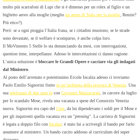
molto più scarrafoni di Lupi che si è dimesso per un rolex al figlio e un
biglietto aereo alla moglie (meglio
un aereo di Stato per la moglie
, Renzie?
Più etico?).
Però: se a ogni pioggia l’Italia frana, se i cittadini muoiono, se le strade
sono devastate, se il welfare è scomparso, è anche colpa loro.
Il MoVimento 5 Stelle lo sta denunciando da mesi, con interrogazioni,
question time, interpellanze. Adesso le intercettazioni ci danno ragione.
L’unica soluzione è
bloccare le Grandi Opere e cacciare via gli indagati
dal Ministero
.
Al posto dell’arrestato e potentissimo Ercole Incalza adesso ci troviamo
Paolo Emilio Signorini finito
in un’inchiesta della procura di Venezia
. Una
sua
telefonata di due anni fa
con
Giovanni Mazzacurati
, in carcere da luglio
per lo scandalo Mose, rivela una vacanza a spese del Consorzio Venezia
nuova. Signorini era capo del
Cipe
, da lui dipendevano i soldi per il Mose e
per gli inquirenti quella vacanza era un “
pressing
”. La carriera di Signorini
è legata a doppio filo con
Incalza
: è stato lui a scrivergli il bando per farlo
assumere al ministero. Un bando cucito addosso al curriculum del super
dirigente.