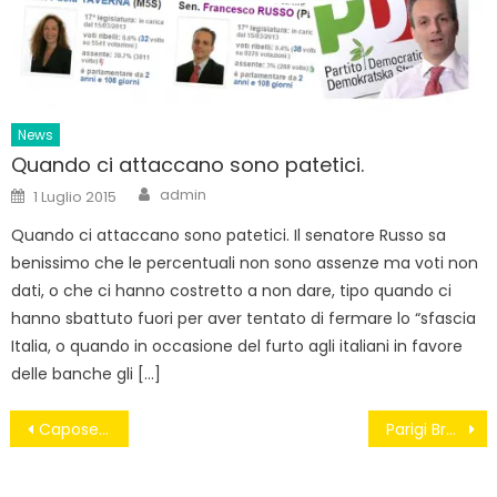
News
Quando ci attaccano sono patetici.
Author
Posted
admin
1 Luglio 2015
on
Quando ci attaccano sono patetici. Il senatore Russo sa
benissimo che le percentuali non sono assenze ma voti non
dati, o che ci hanno costretto a non dare, tipo quando ci
hanno sbattuto fuori per aver tentato di fermare lo “sfascia
Italia, o quando in occasione del furto agli italiani in favore
delle banche gli […]
Navigazione
Caposele-“Sorgenti Sanità, carente lo studio di impatto ambientale”
Parigi Brucia #CharlieHebdo
articoli