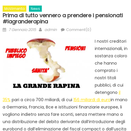
MoVimento
News
Prima di tutto vennero a prendere i pensionati
#lagranderapina
Posted
Author
7 Gennaio 2015
admin
Comment(0)
on
I nostri creditori
internazionali, in
sostanza coloro
che hanno
comprato i
nostri titoli
pubblici, di cui
detengono
il
35%
pari a circa 700 miliardi, di cui
156 miliardi di euro
in mano
a Germania, Francia, Bce e istituzioni finanziarie europee, li
vogliono indietro senza fare sconti, senza mettere mano a
una distribuzione del debito derivante dall’introduzione degli
eurobond o dall’eliminazione del fiscal compact o dall’uscita