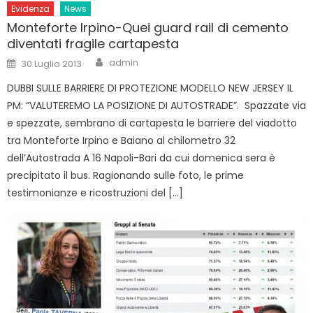
Evidenza
News
Monteforte Irpino-Quei guard rail di cemento
diventati fragile cartapesta
Author
Posted
admin
30 Luglio 2013
on
DUBBI SULLE BARRIERE DI PROTEZIONE MODELLO NEW JERSEY IL
PM: “VALUTEREMO LA POSIZIONE DI AUTOSTRADE”. Spazzate via
e spezzate, sembrano di cartapesta le barriere del viadotto
tra Monteforte Irpino e Baiano al chilometro 32
dell’Autostrada A 16 Napoli-Bari da cui domenica sera è
precipitato il bus. Ragionando sulle foto, le prime
testimonianze e ricostruzioni del […]