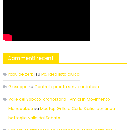
Commenti recenti
roby de zerbi
su
Pd, idea lista civica
Giuseppe
su
Centrale pronta serve un’intesa
Valle del Sabato: cronostoria | Amici in Movimento
Manocalzati
su
Meetup Grillo e Carlo Sibilia, continua
battaglia Valle del Sabato