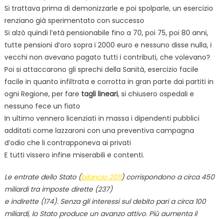
Si trattava prima di demonizzarle e poi spolparle, un esercizio
renziano già sperimentato con successo
Si alzò quindi l’età pensionabile fino a 70, poi 75, poi 80 anni,
tutte pensioni d’oro sopra i 2000 euro e nessuno disse nulla, i
vecchi non avevano pagato tutti i contributi, che volevano?
Poi si attaccarono gli sprechi della Sanità, esercizio facile
facile in quanto infiltrata e corrotta in gran parte dai partiti in
ogni Regione, per fare
tagli lineari
, si chiusero ospedali e
nessuno fece un fiato
In ultimo vennero licenziati in massa i dipendenti pubblici
additati come lazzaroni con una preventiva campagna
d’odio che li contrapponeva ai privati
E tutti vissero infine miserabili e contenti.
Le entrate dello Stato (
bilancio 2011
) corrispondono a circa 450
miliardi tra imposte dirette (237)
e indirette (174). Senza gli interessi sul debito pari a circa 100
miliardi, lo Stato produce un avanzo attivo. Più aumenta il