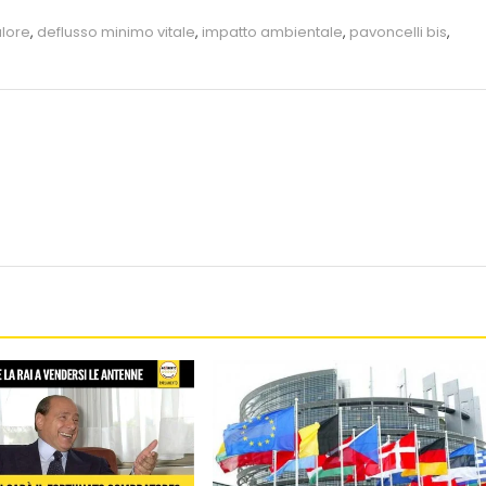
alore
,
deflusso minimo vitale
,
impatto ambientale
,
pavoncelli bis
,