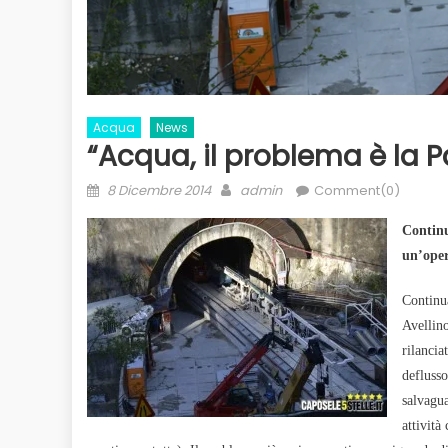
Acqua
News
“Acqua, il problema è la P
Posted
Author
8 Dicembre 2014
admin
Comment(0)
on
Continu
un’oper
Continu
Avellino
rilancia
deflusso
salvagua
attività