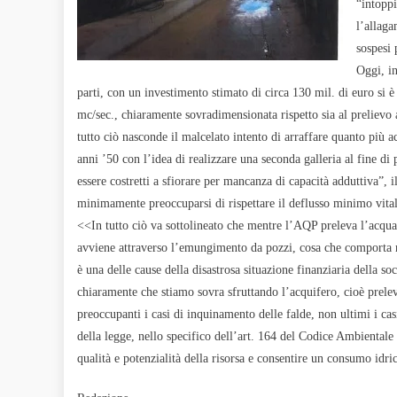
“intopp
l’allaga
sospesi 
Oggi, in
parti, con un investimento stimato di circa 130 mil. di euro si è
mc/sec., chiaramente sovradimensionata rispetto sia al prelievo 
tutto ciò nasconde il malcelato intento di arraffare quanto più 
anni ’50 con l’idea di realizzare una seconda galleria al fine di
essere costretti a sfiorare per mancanza di capacità adduttiva”, i
minimamente preoccuparsi di rispettare il deflusso minimo vita
<<In tutto ciò va sottolineato che mentre l’AQP preleva l’acqua
avviene attraverso l’emungimento da pozzi, cosa che comporta no
è una delle cause della disastrosa situazione finanziaria della s
chiaramente che stiamo sovra sfruttando l’acquifero, cioè prele
preoccupanti i casi di inquinamento delle falde, non ultimi i ca
della legge, nello specifico dell’art. 164 del Codice Ambientale
qualità e potenzialità della risorsa e consentire un consumo idri