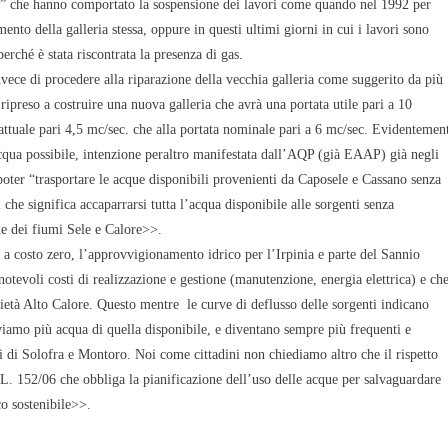
i” che hanno comportato la sospensione dei lavori come quando nel 1992 per
mento della galleria stessa, oppure in questi ultimi giorni in cui i lavori sono
perché è stata riscontrata la presenza di gas.
vece di procedere alla riparazione della vecchia galleria come suggerito da più
 ripreso a costruire una nuova galleria che avrà una portata utile pari a 10
attuale pari 4,5 mc/sec. che alla portata nominale pari a 6 mc/sec. Evidentemen
acqua possibile, intenzione peraltro manifestata dall’AQP (già EAAP) già negli
 poter “trasportare le acque disponibili provenienti da Caposele e Cassano senza
l che significa accaparrarsi tutta l’acqua disponibile alle sorgenti senza
le dei fiumi Sele e Calore>>.
 a costo zero, l’approvvigionamento idrico per l’Irpinia e parte del Sannio
tevoli costi di realizzazione e gestione (manutenzione, energia elettrica) e ch
ocietà Alto Calore. Questo mentre le curve di deflusso delle sorgenti indicano
viamo più acqua di quella disponibile, e diventano sempre più frequenti e
si di Solofra e Montoro. Noi come cittadini non chiediamo altro che il rispetto
 L. 152/06 che obbliga la pianificazione dell’uso delle acque per salvaguardare
co sostenibile>>.