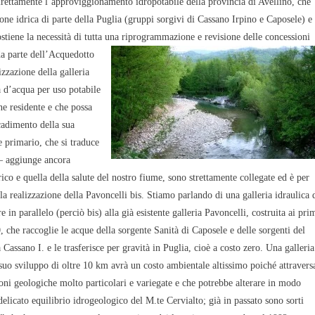
direttamente l’approviggionamento idropotabile della provincia di Avellino, che
ne idrica di parte della Puglia (gruppi sorgivi di Cassano Irpino e Caposele) e
ostiene la necessità di tutta una
riprogrammazione e revisione delle concessioni
 da parte dell’Acquedotto
zzazione della galleria
tà d’acqua per uso potabile
ne residente e che possa
cadimento della sua
ne primario, che si traduce
 – aggiunge ancora
co e quella della salute del nostro fiume, sono strettamente collegate ed è per
la realizzazione della Pavoncelli bis. Stiamo parlando di una galleria idraulica 
re in parallelo (perciò bis) alla già
esistente galleria Pavoncelli, costruita ai pri
, che raccoglie le acque della sorgente Sanità di Caposele e delle sorgenti del
 Cassano I. e le trasferisce per gravità in Puglia, cioè a costo zero. Una galleria
suo sviluppo di oltre 10 km avrà un costo ambientale altissimo poiché attravers
ni geologiche molto particolari e variegate e che potrebbe alterare in modo
 delicato equilibrio idrogeologico del M.te Cervialto; già in passato sono sorti