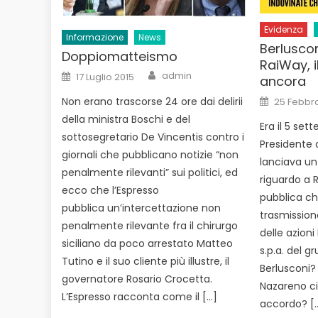
Evidenza
Informazione
News
Berlusco
Doppiomatteismo
RaiWay, i
Author
Posted
admin
17 Luglio 2015
ancora
on
Posted
Non erano trascorse 24 ore dai delirii
25 Febbra
on
della ministra Boschi e del
Era il 5 set
sottosegretario De Vincentis contro i
Presidente d
giornali che pubblicano notizie “non
lanciava un
penalmente rilevanti” sui politici, ed
riguardo a R
ecco che l’Espresso
pubblica che
pubblica un’intercettazione non
trasmissione
penalmente rilevante fra il chirurgo
delle azion
siciliano da poco arrestato Matteo
s.p.a. del 
Tutino e il suo cliente più illustre, il
Berlusconi? 
governatore Rosario Crocetta.
Nazareno c
L’Espresso racconta come il […]
accordo? [