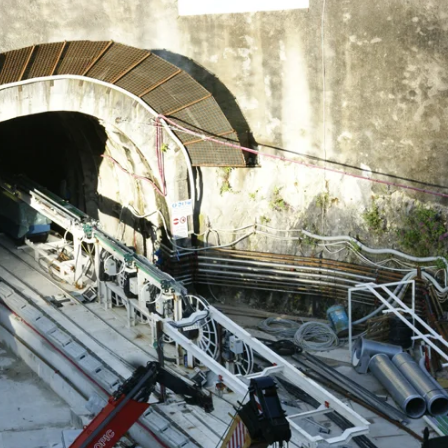
Evidenza
Informazione
News
Acque sempre agitate tra i
videnza
Informazione
democratici di Caposele
 al biologico italiano
l Nord. Il settore è a