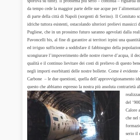
sportiva su tutte). Il problema più serio – continua – riguarda 
da tempo cede la maggior parte delle sue acque per l’alimentazio
di parte della città di Napoli (sorgenti di Serino). Il Comitato s
idriche tuttora esistenti, ostacolando ulteriori prelievi massicci
Pugliese, che in un prossimo futuro saranno agevolati dalla reali
Pavoncelli bis, al fine di garantire ai territori irpini una quanti
ed irriguo sufficiente a soddisfare il fabbisogno della popolazio
scongiurare l’impoverimento delle nostre riserve d’acqua, il de
qualità e il continuo lievitare dei costi di prelievo di questo be
negli importi esorbitanti delle nostre bollette. Come è evidente
Carbone – le due questioni, quella dell’approvvigionamento idri
questo che abbiamo espresso la nostra più assoluta contrarietà al
realizza
del ‘900
Calore a
che nel 
formazio
serio il