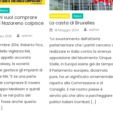
News
MoVimento
News
ni vuol comprare
La casta di Bruxelles
l Nazareno colpisce
Author
Posted
admin
18 Maggio 2014
on
Author
admin
io 2015
“Lo svuotamento dell’attività
tembre 2014. Roberto Fico,
parlamentare che i partiti cercano 
ella Vigilanza RAI,
realizzare in Italia contro la strenua
 appello accorato
opposizione del Movimento Cinque
aiway, la società
Stelle, in Europa esiste già da tempo
 gestisce gli impianti di
Il Parlamento europeo, diciamolo
 RAI: “E se una parte
pure, ha un significato ornamental
i le comprasse EI towers
rispetto alla Commissione e al
gruppo Mediaset e quindi
Consiglio. E nel nostro paese è
E se nel patto del
servito più che altro a parcheggiare
i fosse anche questo
politici italiani trombati […]
…]