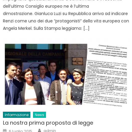
dell’ultimo Consiglio europeo ne è l’ultima
dimostrazione. Gianluca Luzi su Repubblica arriva ad indicare
Renzi come uno dei due “protagonisti” della vita europea con
Angela Merkel. Sulla Stampa leggiamo: […]
Informazione
News
La nostra prima proposta di legge
Author
Posted
admin
6 Luglio 2015