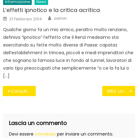
Informazione
News
L’effetti ipnotico e la critica acritica
Author
Posted
admin
21 Febbraio 2014
on
Qualche giorno fa un mio amico, peraltro molto renziano,
definiva “ipnotico” l’effetto che il Renzi medesimo sta
esercitando su fette molto diverse di Paese: capataz
dell’establishment in trincea, piccoli e medi imprenditori che
che sognano la famosa luce in fondo al tunnel, lavoratori di
vario tipo preoccupati che semplicemente “o ce la fa lui o
[…]
Navigazione
Consultazione Online – Comunicato politico numero cinquantacinque
M5S: una legge a tutela di dipendenti e clienti dei call center
articoli
Lascia un commento
Devi essere
connesso
per inviare un commento.