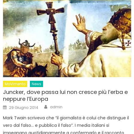
MoVimento
News
Juncker, dove passa lui non cresce più l’erba e
neppure l’Europa
Author
Posted
admin
29 Giugno 2014
on
Mark Twain scriveva che “il giornalista è colui che distingue il
vero dal falso… e pubblica il falso”. I media italiani si
impegnano quotidianamente a confermarlo e il racconto