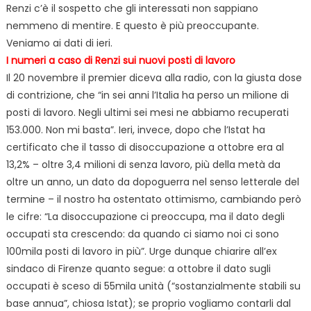
Renzi c’è il sospetto che gli interessati non sappiano
nemmeno di mentire. E questo è più preoccupante.
Veniamo ai dati di ieri.
I numeri a caso di Renzi
sui nuovi posti di lavoro
Il 20 novembre il premier diceva alla radio, con la giusta dose
di contrizione, che “in sei anni l’Italia ha perso un milione di
posti di lavoro. Negli ultimi sei mesi ne abbiamo recuperati
153.000. Non mi basta”. Ieri, invece, dopo che l’Istat ha
certificato che il tasso di disoccupazione a ottobre era al
13,2% – oltre 3,4 milioni di senza lavoro, più della metà da
oltre un anno, un dato da dopoguerra nel senso letterale del
termine – il nostro ha ostentato ottimismo, cambiando però
le cifre: “La disoccupazione ci preoccupa, ma il dato degli
occupati sta crescendo: da quando ci siamo noi ci sono
100mila posti di lavoro in più”. Urge dunque chiarire all’ex
sindaco di Firenze quanto segue: a ottobre il dato sugli
occupati è sceso di 55mila unità (“sostanzialmente stabili su
base annua”, chiosa Istat); se proprio
vogliamo contarli dal