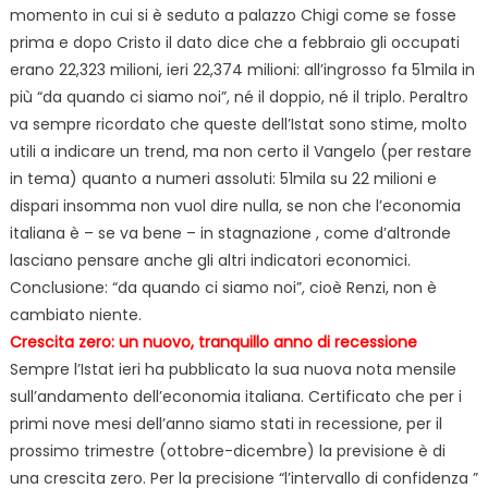
momento in cui si è seduto a palazzo Chigi come se fosse
prima e dopo Cristo il dato dice che a febbraio gli occupati
erano 22,323 milioni, ieri 22,374 milioni: all’ingrosso fa 51mila in
più “da quando ci siamo noi”, né il doppio, né il triplo. Peraltro
va sempre ricordato che queste dell’Istat sono stime, molto
utili a indicare un trend, ma non certo il Vangelo (per restare
in tema) quanto a numeri assoluti: 51mila su 22 milioni e
dispari insomma non vuol dire nulla, se non che l’economia
italiana è – se va bene – in stagnazione
, come d’altronde
lasciano pensare anche gli altri indicatori economici.
Conclusione: “da quando ci siamo noi”, cioè Renzi, non è
cambiato niente.
Crescita zero: un nuovo,
tranquillo anno di recessione
Sempre l’Istat ieri ha pubblicato la sua nuova nota mensile
sull’andamento dell’economia italiana. Certificato che per i
primi nove mesi dell’anno siamo stati in recessione, per il
prossimo trimestre (ottobre-dicembre) la previsione è di
una crescita zero. Per la precisione “l’intervallo di confidenza
”