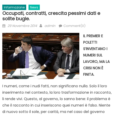
Informazione
News
Occupati, contratti, crescita pessimi dati e
solite bugie.
Posted
Author
29 Novembre 2014
admin
Comment(0)
on
IL PREMIER E
POLETTI
S’INVENTANO I
NUMERI SUL
LAVORO, MA LA
CRISI NON È
FINITA.
I numeri, come i nudi fatti, non significano nulla. Solo il loro
inserimento nel contesto, la loro trasformazione in racconto,
li rende vivi. Questo, al governo, lo sanno bene: il problema è
che il racconto in cui inseriscono quei numeri è falso. Niente
di nuovo sotto il sole, per carità, ma nel caso del governo