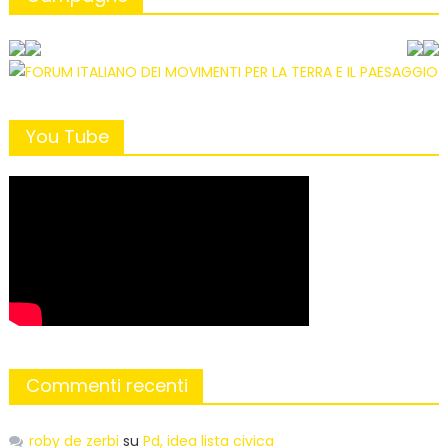
You Tube
Commenti recenti
roby de zerbi
su
Pd, idea lista civica