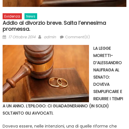
Evidenza
News
Addio al divorzio breve. Salta l’ennesima
promessa.
Posted
Author
17 Ottobre 2014
admin
Comment(0)
on
LA LEGGE
MORETTI-
D’ALESSANDRO
NAUFRAGA AL
SENATO:
DOVEVA
SEMPLIFICARE E
RIDURRE I TEMPI
A UN ANNO. L’EPILOGO: CI GUADAGNERANNO (IN SOLDI)
SOLTANTO GLI AVVOCATI.
Doveva essere, nelle intenzioni, una di quelle riforme che