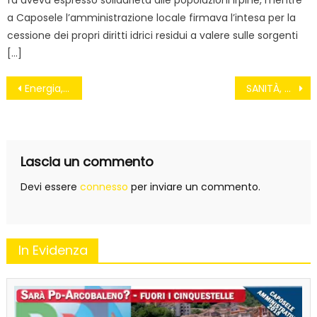
fa aveva espresso solidarietà alle popolazioni irpine, mentre
a Caposele l’amministrazione locale firmava l’intesa per la
cessione dei propri diritti idrici residui a valere sulle sorgenti
[…]
Navigazione
Energia, scienziati contro Sblocca Italia “Investire sulle rinnovabili, non sul petrolio”
SANITÀ, SCUOLA, TRENI CAMBIANO VERSO: COSTERANNO DI PIÙ
articoli
Lascia un commento
Devi essere
connesso
per inviare un commento.
In Evidenza