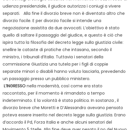
udienza presidenziale, il giudice autorizza i coniugi a vivere
separati.
Alla fine il divorzio breve non è diventato altro che
divorzio facile. E per divorzio facile si intende una
negoziazione assistita
da due avvocati. L’obiettivo è stato
quello di saltare il passaggio del giudice, e questo è ciò che
ispira tutta la filosofia del decreto legge sulla giustizia civile:
snellire le cataste di pratiche che intasano, secondo il
ministro, i tribunali d’Italia. Tuttavia i senatori della
commissione Giustizia una tutela per i figli di coppie
separate minori o disabili hanno voluto lasciarla, prevedendo
un passaggio presso un pubblico ministero.
L’INGRESSO
nella modernità, così come era stato
raccontato, per il momento è rimandato a tempo
indeterminato. E la volontà è stata politica. In sostanza
, il
divorzio breve che Moretti e D’Alessandro avevano pensato
poteva essere inserito nel decreto legge sulla giustizia. Erano
d’accordo il Pd, Forza Italia e anche alcuni senatori del
Movimento 5 Stelle. Alla fine deve aver pesato il no del Nuovo