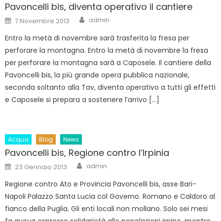
Pavoncelli bis, diventa operativo il cantiere
Author
Posted
admin
7 Novembre 2013
on
Entro la metà di novembre sarà trasferita la fresa per
perforare la montagna. Entro la metà di novembre la fresa
per perforare la montagna sarà a Caposele. Il cantiere della
Pavoncelli bis, la più grande opera pubblica nazionale,
seconda soltanto alla Tav, diventa operativo a tutti gli effetti
e Caposele si prepara a sostenere l’arrivo […]
Acqua
Blog
News
Pavoncelli bis, Regione contro l’Irpinia
Author
Posted
admin
23 Gennaio 2013
on
Regione contro Ato e Provincia Pavoncelli bis, asse Bari-
Napoli Palazzo Santa Lucia col Governo. Romano e Caldoro al
fianco della Puglia. Gli enti locali non mollano. Solo sei mesi