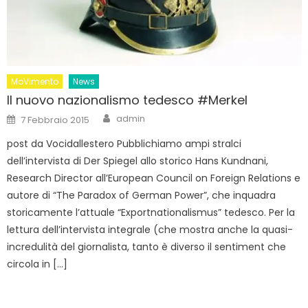
MoVimento
News
Il nuovo nazionalismo tedesco #Merkel
Author
Posted
admin
7 Febbraio 2015
on
post da Vocidallestero Pubblichiamo ampi stralci
dell’intervista di Der Spiegel allo storico Hans Kundnani,
Research Director all’European Council on Foreign Relations e
autore di “The Paradox of German Power”, che inquadra
storicamente l’attuale “Exportnationalismus” tedesco. Per la
lettura dell’intervista integrale (che mostra anche la quasi-
incredulità del giornalista, tanto è diverso il sentiment che
circola in […]