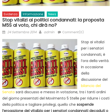
Evidenza
Informazione
News
Stop vitalizi ai politici condannati: la proposta
M5S al voto, chi dirà no?
Posted
Author
24 Settembre 2014
admin
Comment(0)
on
Stop ai vitalizi
per i senatori
condannati, è
l’ora della verità.
In occasione
della
discussione del
bilancio del
Senato
sarà discusso e messo in votazione, tra i tanti ordini
del giorno presentati del Movimento 5 Stelle per ridurre i costi
della politica e tagliare privilegi, quello che
sospende
l’erogazione del vitalizio per i senatori condannati decaduti o