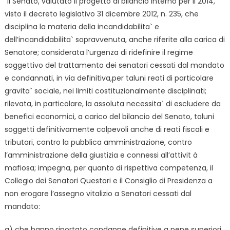
“Il Senato, valutato il progetto di bilancio interno per il 2014,
visto il decreto legislativo 31 dicembre 2012, n. 235, che
disciplina la materia della incandidabilita` e
dell’incandidabilita` sopravvenuta, anche riferite alla carica di
Senatore; considerata l’urgenza di ridefinire il regime
soggettivo del trattamento dei senatori cessati dal mandato
e condannati, in via definitiva,per taluni reati di particolare
gravita` sociale, nei limiti costituzionalmente disciplinati;
rilevata, in particolare, la assoluta necessita` di escludere da
benefici economici, a carico del bilancio del Senato, taluni
soggetti definitivamente colpevoli anche di reati fiscali e
tributari, contro la pubblica amministrazione, contro
l’amministrazione della giustizia e connessi all’attivit à
mafiosa; impegna, per quanto di rispettiva competenza, il
Collegio dei Senatori Questori e il Consiglio di Presidenza a
non erogare l’assegno vitalizio a Senatori cessati dal
mandato:
a) che hanno riportato condanne definitive a pene superiori