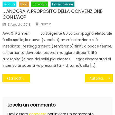
Acqua
Blog
Ecologia
Informazione
… ANCORA A PROPOSITO DELLA CONVENZIONE
CON L’AQP
Author
Posted
admin
3 Agosto 2013
on
Avv. G. Palmieri La Sorgente 86 La campagna elettorale
è alle spalle; la nuova (vecchia) amministrazione si è
insediata; i festeggiamenti (sembrano) finiti; a bocce ferme,
solitamente dovrebbe esserci maggiore disponibilità
all’ascolto (e non dei soliti plaudentes – leggi: dispensatori di
incenso ai potenti -o presunti tali- di turno), alla […]
Navigazione
La battaglia per l’articolo 18
Autoriciclaggio, dal governo un testo “soft”. Esclusi evasori fiscali e truffatori
articoli
Lascia un commento
Devi essere
connesso
per inviare un commento.