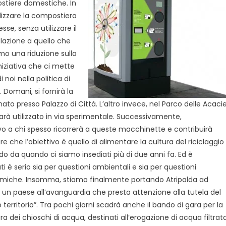
ostiere domestiche. In
lizzare la compostiera
se, senza utilizzare il
elazione a quello che
mo una riduzione sulla
iniziativa che ci mette
noi nella politica di
. Domani, si fornirà la
to presso Palazzo di Città. L’altro invece, nel Parco delle Acacie
e sarà utilizzato in via sperimentale. Successivamente,
o a chi spesso ricorrerà a queste macchinette e contribuirà
re che l’obiettivo è quello di alimentare la cultura del riciclaggio
ndo da quando ci siamo insediati più di due anni fa. Ed è
i è serio sia per questioni ambientali e sia per
questioni
iche. Insomma, stiamo finalmente portando Atripalda ad
 un paese all’avanguardia che presta attenzione alla tutela del
o territorio”. Tra pochi giorni scadrà anche il bando di gara per la
ura dei chioschi di acqua, destinati all’erogazione di acqua filtrat