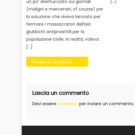
[…]
un po’ sbertucciato sui giornali
(maligni e mercenari, of course) per
la soluzione che aveva lanciato per
fermare i massacratori dell’Isis:
giubbotti antiproiettili per la
popolazione civile. In realtà, voleva
[…]
Navigazione
Bugiardo bugiardo
articoli
Lascia un commento
Devi essere
connesso
per inviare un commento.