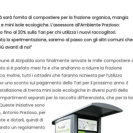
tà sarà fornita di compostiere per la frazione organica, mangia
e e mini isole ecologiche. L’assessore all’Ambiente Prezioso:
 fino al 20% sulla Tari per chi utilizza i nuovi raccoglitori.
ta la sperimentazione, saremo al passo con gli altri comuni che
iù avanti di noi”
une di Atripalda sono finalmente arrivate le mille compostiere d
nto si è parlato mesi fa e che andranno a ridurre la frazione
a. Inoltre, tutti i cittadini che faranno richiesta per l’utilizzo
o uno sconto sul pagamento della Tari per il prossimo anno. E
stallazione di trenta mini isole ecologiche in diversi punti della
scompartimenti separati per la raccolta differenziata, che per la lo
. Queste
iniziative sono
, Antonio Prezioso, per
e e dotarli, quindi di
eparato un regolamento