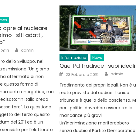
ews
 apre al nucleare:
imo i siti adatti,
o”
Author
admin
 2013
Informazione
News
tro dello Sviluppo, nel
Quel Pd tradisce i suoi ideali
 trasmissione “Un giorno
Author
Posted
admin
23 Febbraio 2015
 ha affermato di non
on
e questa forma di
Tradimento dei propri ideali. Non è 
onamento energetico, ma
reato previsto dal codice. L’unico
ecisato: “In Italia credo
tribunale è quello della coscienza. 
possa fare”. La questione
per i politici dovrebbe essere tra le
ggetto del terzo quesito
mancanze più gravi.
dum del 2011 ed è un
Un’incriminazione meriterebbero
sensibile per l’elettorato
senza dubbio il Partito Democratico