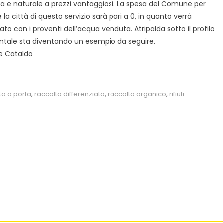
a e naturale a prezzi vantaggiosi. La spesa del Comune per
 la città di questo servizio sarà pari a 0, in quanto verrà
iato con i proventi dell’acqua venduta. Atripalda sotto il profilo
tale sta diventando un esempio da seguire.
e Cataldo
ta a porta
,
raccolta differenziata
,
raccolta organico
,
rifiuti