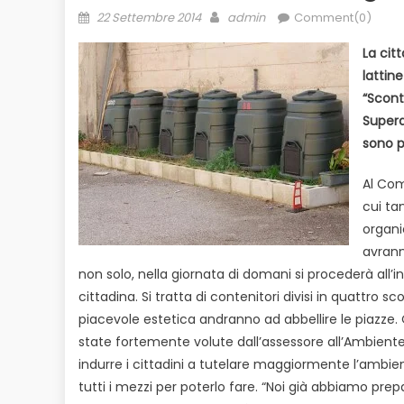
Posted
Author
22 Settembre 2014
admin
Comment(0)
on
La cit
lattin
“Sconto
Supera
sono p
Al Com
cui ta
organic
avrann
non solo, nella giornata di domani si procederà all’in
cittadina. Si tratta di contenitori divisi in quattro 
piacevole estetica andranno ad abbellire le piazze
state fortemente volute dall’assessore all’Ambiente
indurre i cittadini a tutelare maggiormente l’ambient
tutti i mezzi per poterlo fare. “Noi già abbiamo pr