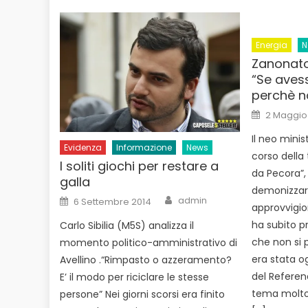
Energia
N
Zanonato
“Se avess
perchè n
Posted
2 Maggio
on
Il neo minis
Evidenza
Informazione
News
corso della
I soliti giochi per restare a
da Pecora”,
galla
demonizzar
Author
Posted
admin
6 Settembre 2014
approvvigi
on
ha subito pr
Carlo Sibilia (M5S) analizza il
che non si 
momento politico-amministrativo di
era stata o
Avellino .“Rimpasto o azzeramento?
del Referen
E’ il modo per riciclare le stesse
tema molto 
persone” Nei giorni scorsi era finito