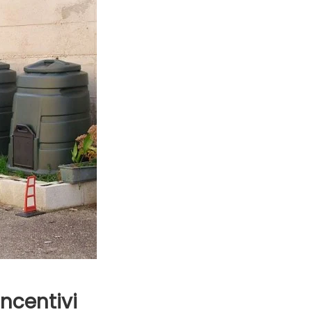
Evidenza
Informazione
News
Acque sempre agitate tra i
videnza
Informazione
democratici di Caposele
 al biologico italiano
l Nord. Il settore è a
incentivi