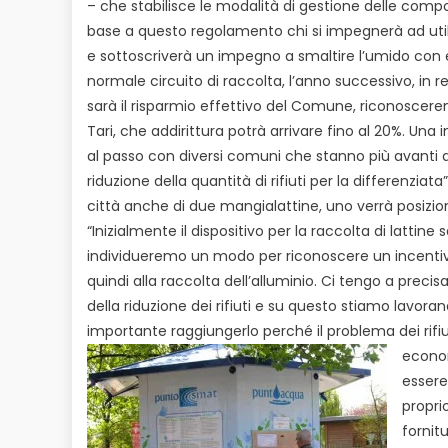
– che stabilisce le modalità di gestione delle comp
base a questo regolamento chi si impegnerà ad uti
e sottoscriverà un impegno a smaltire l’umido con es
normale circuito di raccolta, l’anno successivo, in r
sarà il risparmio effettivo del Comune, riconoscere
Tari, che addirittura potrà arrivare fino al 20%. Una 
al passo con diversi comuni che stanno più avanti di 
riduzione della quantità di rifiuti per la differenziata”
città anche di due mangialattine, uno verrà posiziona
“Inizialmente il dispositivo per la raccolta di lattin
individueremo un modo per riconoscere un incentiv
quindi alla raccolta dell’alluminio. Ci tengo a precisa
della riduzione dei rifiuti e su questo stiamo lavora
importante raggiungerlo perché il problema dei rifiut
econom
essere
propri
fornit