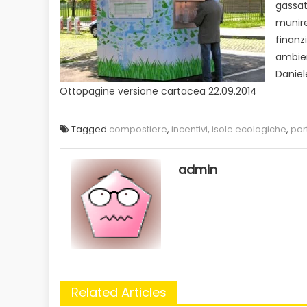
gassat
munire
finanz
ambien
Daniel
Ottopagine versione cartacea 22.09.2014
Tagged
compostiere
,
incentivi
,
isole ecologiche
,
por
admin
Related Articles