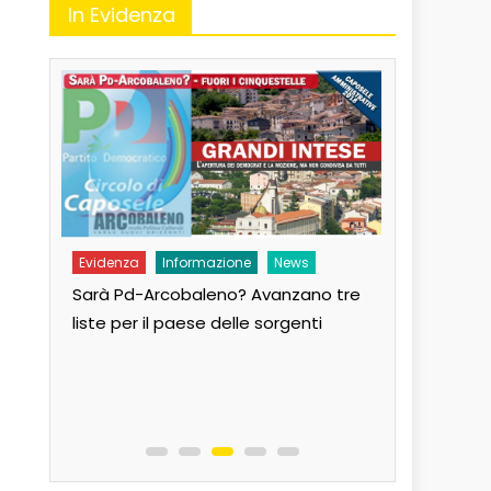
In Evidenza
Evidenza
Informazione
News
Evidenza
Sarà Pd-Arcobaleno? Avanzano tre
Andiamo al
liste per il paese delle sorgenti
Paese!