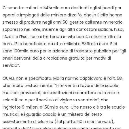
Ci sono tre milioni e 545mila euro destinati agli stipendi per
operai e impiegati delle miniere di zolfo, che in Sicilia hanno
smesso di produrre negli anni 50, gestite dall’ente minerario,
soppresso nel 1999, insieme agli altri carrozzoni siciliani, l’Espi,
l’Azasi e l’Esa, i primi tre tenuti in vita con 4 milioni e 76mila
euro, l’Esa beneficiato da otto milioni e 839mila euro. E ci
sono 100mila euro per le aziende di trasporto pubblico per “gli
oneri derivanti dalla circolazione gratuita per motivi di
servizio’’.
QUALI, non è specificato. Ma la norma capolavoro è l’art. 58,
che recita testualmente: “Interventi a favore delle scuole
musicali provinciali, delle istituzioni a carattere culturale e
scientifico e per il servizio di vigilanza venatoria”, che
inghiotte 9 milioni e 150mila euro. Che nesso c’è tra le scuole
musicali e i guardia caccia è un mistero del terzo
assestamento di bilancio (sul piatto 150 milioni di euro),
partorito dall’Assemblea regionale siciliana trasformata nel