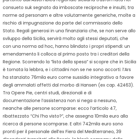
consueto suk segnato da imboscate reciproche e insulti, tra
norme ad personam e altre volutamente generiche, molte a
rischio di impugnazione da parte del commissario dello
Stato. Regali generosi in una finanziaria che, se non serve allo
sviluppo della Sicilia, servirà molto agli stessi deputati, che
con una norma ad hoc, hanno blindato i propri stipendi: un
emendamento li colloca al primo posto tra i creditori della
Regione. Scorrendo la “lista della spesa” si scopre che in Sicilia
è tornata la lebbra, e i cittadini non se ne sono accorti: l’Ars
ha stanziato 76mila euro come sussidio integrativo a favore
degli ammalati affetti dal morbo di Hansen (ex cap. 42463).
Tra Opere Pie, centri studi, direzionali e di
documentazione l’assistenza non si nega a nessuno,
neanche alle persone scomparse: ecco l’articolo 47,
ribattezzato “Chi l’ha visto?”, che assegna 10mila euro alla
ricerca di persone scomparse. E altri 742mila euro sono
pronti per il personale dell’ex Fiera del Mediterraneo, 39