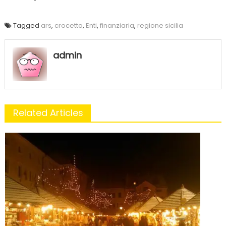
Tagged
ars
,
crocetta
,
Enti
,
finanziaria
,
regione sicilia
admin
Related Articles