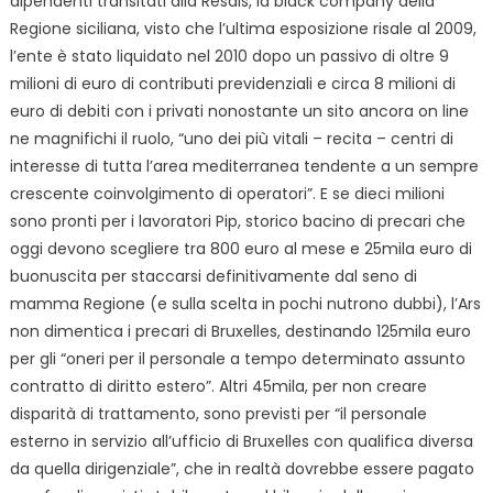
dipendenti transitati alla Resais, la black company della
Regione siciliana, visto che l’ultima esposizione risale al 2009,
l’ente è stato liquidato nel 2010 dopo un passivo di oltre 9
milioni di euro di contributi previdenziali e circa 8 milioni di
euro di debiti con i privati nonostante un sito ancora on line
ne magnifichi il ruolo, “uno dei più vitali – recita – centri di
interesse di tutta l’area mediterranea tendente a un sempre
crescente coinvolgimento di operatori”. E se dieci milioni
sono pronti per i lavoratori Pip, storico bacino di precari che
oggi devono scegliere tra 800 euro al mese e 25mila euro di
buonuscita per staccarsi definitivamente dal seno di
mamma Regione (e sulla scelta in pochi nutrono dubbi), l’Ars
non dimentica i precari di Bruxelles, destinando 125mila euro
per gli “oneri per il personale a tempo determinato assunto
contratto di diritto estero”. Altri 45mila, per non creare
disparità di trattamento, sono previsti per “il personale
esterno in servizio all’ufficio di Bruxelles con qualifica diversa
da quella dirigenziale”, che in realtà dovrebbe essere pagato