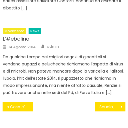
dall’ex assessore Salvatore Conforti, continua ad animare il
dibattito […]
MoVimento
News
L’#ebolino
Author
Posted
admin
14 Agosto 2014
on
Da qualche tempo nei migliori negozi di giocattoli si
vendono pupazzi e pelucheche richiamano l’aspetto di virus
e di microbi. Non poteva mancare dopo la varicella e l’alitosi,
l’Ebola, l’hit dell’estate 2014. Il pupazzetto che richiama in
modo impressionante, ma niente affatto casuale, Renzie si
può trovare anche nelle sedi del Pd, di Forza Italia e […]
Navigazione
Cosa c’è nel patto del Nazareno? #RenziMetticiLaFaccia
Scuola, Mai più insegnanti di sostegno a singhiozzo. Approvata Risoluzione del M5S
articoli