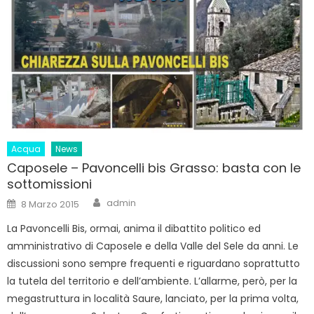
Acqua
News
Caposele – Pavoncelli bis Grasso: basta con le
sottomissioni
Author
Posted
admin
8 Marzo 2015
on
La Pavoncelli Bis, ormai, anima il dibattito politico ed
amministrativo di Caposele e della Valle del Sele da anni. Le
discussioni sono sempre frequenti e riguardano soprattutto
la tutela del territorio e dell’ambiente. L’allarme, però, per la
megastruttura in località Saure, lanciato, per la prima volta,