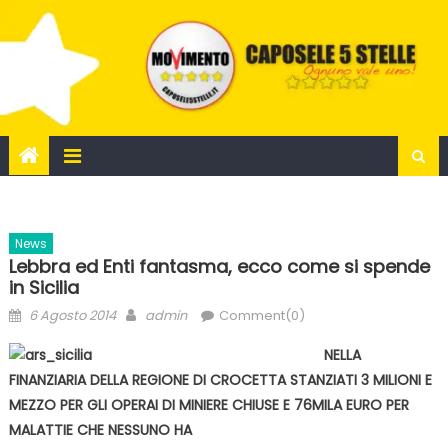
Skip
to
content
News
Lebbra ed Enti fantasma, ecco come si spende
in Sicilia
Posted
Author
6 Agosto 2014
admin
Comment(0)
on
NELLA
FINANZIARIA DELLA REGIONE DI CROCETTA STANZIATI 3 MILIONI E
MEZZO PER GLI OPERAI DI MINIERE CHIUSE E 76MILA EURO PER
MALATTIE CHE NESSUNO HA