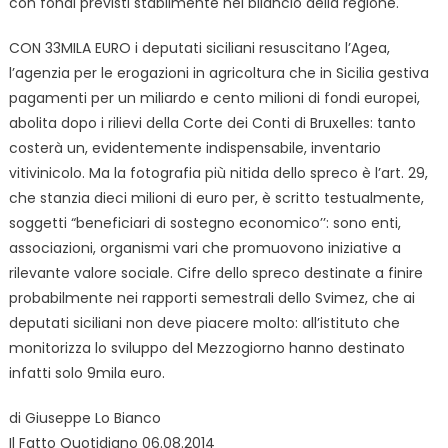
con fondi previsti stabilmente nel bilancio della regione.
CON 33MILA EURO i deputati siciliani resuscitano l’Agea,
l’agenzia per le erogazioni in agricoltura che in Sicilia gestiva
pagamenti per un miliardo e cento milioni di fondi europei,
abolita dopo i rilievi della Corte dei Conti di Bruxelles: tanto
costerà un, evidentemente indispensabile, inventario
vitivinicolo. Ma la fotografia più nitida dello spreco è l’art. 29,
che stanzia dieci milioni di euro per, è scritto testualmente,
soggetti “beneficiari di sostegno economico’’: sono enti,
associazioni, organismi vari che promuovono iniziative a
rilevante valore sociale. Cifre dello spreco destinate a finire
probabilmente nei rapporti semestrali dello Svimez, che ai
deputati siciliani non deve piacere molto: all’istituto che
monitorizza lo sviluppo del Mezzogiorno hanno destinato
infatti solo 9mila euro.
di Giuseppe Lo Bianco
Il Fatto Quotidiano 06.08.2014