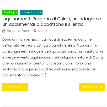
Ecologia
Informazione
Inquinamenti-Poligono di Quirra, un’indagine e
un documentario abbattono il silenzio
Author
Posted
admin
26 Marzo 2013
on
Dopo anni di silenzio, in cui i casi di leucemie, cancri e
deformità venivano attribuiti banalmente ai “rapporti fra
consanguinei”, l’indagine della procura sarda ha iniziato a far
emergere verità agghiaccianti sul poligono militare di Quirra,
che ha inquinato i territori circostanti con il torio, una
sostanza ancor più radioattiva dell’uranio impoverito. Un
documentario appena […]
Navigazione
Dialogo tra un pensionato e Renzi
Maddalena: lo scandalo dimenticato
articoli