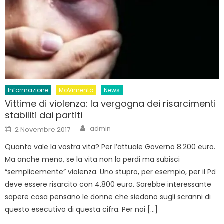
Informazione
MoVimento
News
Vittime di violenza: la vergogna dei risarcimenti
stabiliti dai partiti
Author
Posted
admin
2 Novembre 2017
on
Quanto vale la vostra vita? Per l’attuale Governo 8.200 euro.
Ma anche meno, se la vita non la perdi ma subisci
“semplicemente” violenza. Uno stupro, per esempio, per il Pd
deve essere risarcito con 4.800 euro. Sarebbe interessante
sapere cosa pensano le donne che siedono sugli scranni di
questo esecutivo di questa cifra. Per noi […]