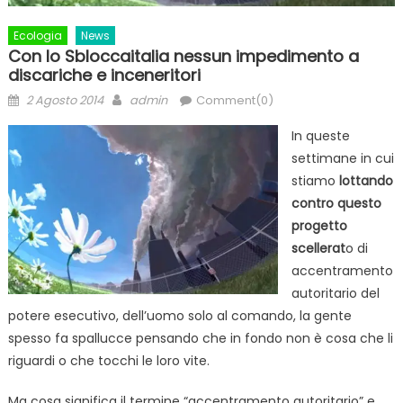
Ecologia
News
Con lo Sbloccaitalia nessun impedimento a
discariche e inceneritori
Posted
Author
2 Agosto 2014
admin
Comment(0)
on
In queste
settimane in cui
stiamo
lottando
contro questo
progetto
scellerat
o di
accentramento
autoritario del
potere esecutivo, dell’uomo solo al comando, la gente
spesso fa spallucce pensando che in fondo non è cosa che li
riguardi o che tocchi le loro vite.
Ma cosa significa il termine “accentramento autoritario” e