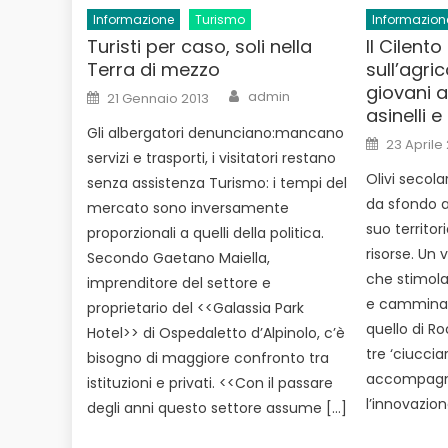
Informazione
Turismo
Informazion
Turisti per caso, soli nella
Il Cilen
Terra di mezzo
sull’agri
giovani a
Author
Posted
admin
21 Gennaio 2013
on
asinelli e
Gli albergatori denunciano:mancano
Posted
23 Aprile
on
servizi e trasporti, i visitatori restano
Olivi secol
senza assistenza Turismo: i tempi del
da sfondo a
mercato sono inversamente
suo territo
proporzionali a quelli della politica.
risorse. Un 
Secondo Gaetano Maiella,
che stimola 
imprenditore del settore e
e cammina 
proprietario del <<Galassia Park
quello di Ro
Hotel>> di Ospedaletto d’Alpinolo, c’è
tre ‘ciuccia
bisogno di maggiore confronto tra
accompagna
istituzioni e privati. <<Con il passare
l’innovazion
degli anni questo settore assume […]