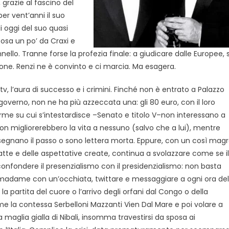
 grazie al fascino del
per vent’anni il suo
 oggi del suo quasi
posa un po’ da Craxi e
ennello. Tranne forse la profezia finale: a giudicare dalle Europee, s
one. Renzi ne è convinto e ci marcia. Ma esagera.
 tv, l’aura di successo e i crimini. Finché non è entrato a Palazzo
overno, non ne ha più azzeccata una: gli 80 euro, con il loro
forme su cui s’intestardisce –Senato e titolo V–non interessano a
non migliorerebbero la vita a nessuno (salvo che a lui), mentre
segnano il passo o sono lettera morta. Eppure, con un così mag
fatte e delle aspettative create, continua a svolazzare come se il
confondere il presenzialismo con il presidenzialismo: non basta
re madame con un’occhiata, twittare e messaggiare a ogni ora del
 la partita del cuore o l’arrivo degli orfani dal Congo o della
e la contessa Serbelloni Mazzanti Vien Dal Mare e poi volare a
 maglia gialla di Nibali, insomma travestirsi da sposa ai