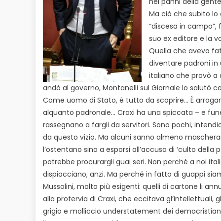
nei panni della gent
Ma ciò che subito lo 
“discesa in campo”, f
suo ex editore e la v
Quella che aveva fat
diventare padroni in u
italiano che provò a 
andò al governo, Montanelli sul Giornale lo salutò 
Come uomo di Stato, è tutto da scoprire… È arrog
alquanto padronale… Craxi ha una spiccata – e fun
rassegnano a fargli da servitori. Sono pochi, intendi
da questo vizio. Ma alcuni sanno almeno mascherarlo
l’ostentano sino a esporsi all’accusa di ‘culto della 
potrebbe procurargli guai seri. Non perché a noi ital
dispiacciano, anzi. Ma perché in fatto di guappi sia
Mussolini, molto più esigenti: quelli di cartone li ann
alla protervia di Craxi, che eccitava gl’intellettuali, gl
grigio e molliccio understatement dei democristian