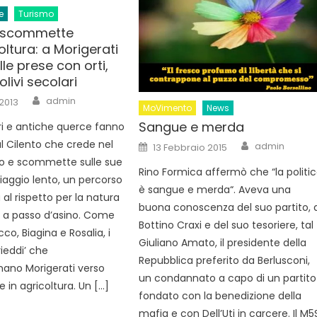
e
Turismo
to scommette
coltura: a Morigerati
lle prese con orti,
 olivi secolari
Author
admin
 2013
MoVimento
News
Sangue e merda
ari e antiche querce fanno
Author
Posted
l Cilento che crede nel
admin
13 Febbraio 2015
on
rio e scommette sulle sue
Rino Formica affermò che “la politi
viaggio lento, un percorso
è sangue e merda“. Aveva una
al rispetto per la natura
buona conoscenza del suo partito, d
a passo d’asino. Come
Bottino Craxi e del suo tesoriere, tal
cco, Biagina e Rosalia, i
Giuliano Amato, il presidente della
rieddi’ che
Repubblica preferito da Berlusconi,
no Morigerati verso
un condannato a capo di un partito
e in agricoltura. Un […]
fondato con la benedizione della
mafia e con Dell’Uti in carcere. Il M5