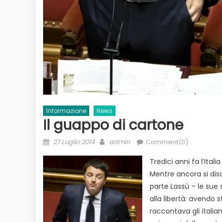
Informazione
News
Il guappo di cartone
Posted
Author
27 Luglio 2014
admin
Comment(0)
on
Tredici anni fa l’Ital
Mentre ancora si disc
parte Lassù – le sue 
alla libertà: avendo 
raccontava gli italia