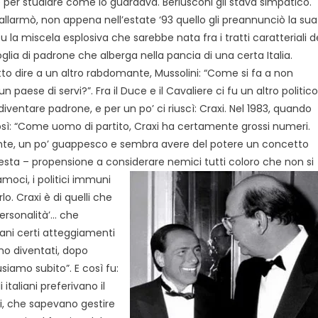
e per studiare come lo guardava. Berlusconi gli stava simpatico.
allarmò, non appena nell’estate ‘93 quello gli preannunciò la sua
u la miscela esplosiva che sarebbe nata fra i tratti caratteriali d
oglia di padrone che alberga nella pancia di una certa Italia.
to dire a un altro rabdomante, Mussolini: “Come si fa a non
n paese di servi?”. Fra il Duce e il Cavaliere ci fu un altro politico
diventare padrone, e per un po’ ci riuscì: Craxi. Nel 1983, quando
così: “Come uomo di partito, Craxi ha certamente grossi numeri.
ante, un po’ guappesco e sembra avere del potere un concetto
esta – propensione a considerare nemici tutti
coloro che non si
amoci, i politici immuni
. Craxi è di quelli che
personalità’… che
iani certi atteggiamenti
mo diventati, dopo
usiamo subito”. E così fu:
i italiani preferivano il
i, che sapevano gestire