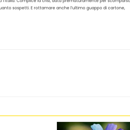
o l’Italia. Complice la crisi, data prematuramente per scomparsa
i quanto sospetti. E rottamare anche l’ultimo guappo di cartone,