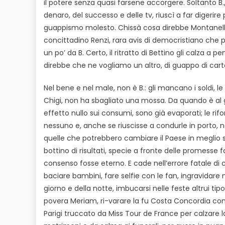
il potere senza quasi farsene accorgere. Soltanto B.,
denaro, del successo e delle tv, riuscì a far digerire 
guappismo molesto. Chissà cosa direbbe Montanelli
concittadino Renzi, rara avis di democristiano che 
un po’ da B. Certo, il ritratto di Bettino gli calza a p
direbbe che ne vogliamo un altro, di guappo di cart
Nel bene e nel male, non è B.: gli mancano i soldi, le
Chigi, non ha sbagliato una mossa. Da quando è al g
effetto nullo sui consumi, sono già evaporati; le ri
nessuno e, anche se riuscisse a condurle in porto, 
quelle che potrebbero cambiare il Paese in meglio 
bottino di risultati, specie a fronte delle promesse 
consenso fosse eterno. E cade nell’errore fatale di 
baciare bambini, fare selfie con le fan, ingravida
giorno e della notte, imbucarsi nelle feste altrui tipo
povera Meriam, ri-varare la fu Costa Concordia com
Parigi truccato da Miss Tour de France per calzare la