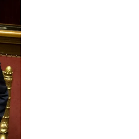
Evidenza
Informazione
News
Acque sempre agitate tra i
videnza
Informazione
democratici di Caposele
 al biologico italiano
l Nord. Il settore è a