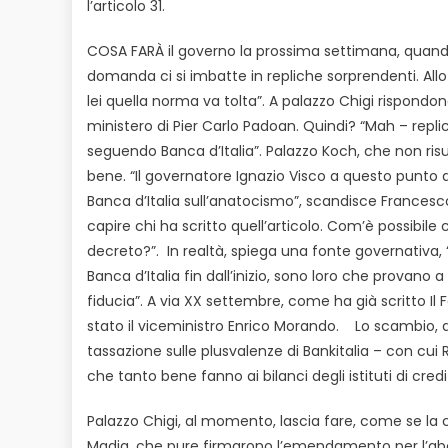
l’articolo 31.
COSA FARÀ il governo la prossima settimana, quando 
domanda ci si imbatte in repliche sorprendenti. Allo
lei quella norma va tolta”. A palazzo Chigi rispondon
ministero di Pier Carlo Padoan. Quindi? “Mah – replic
seguendo Banca d’Italia”. Palazzo Koch, che non risu
bene. “Il governatore Ignazio Visco a questo punto d
Banca d’Italia sull’anatocismo”, scandisce Frances
capire chi ha scritto quell’articolo. Com’è possibile
decreto?”. In realtà, spiega una fonte governativa, 
Banca d’Italia fin dall’inizio, sono loro che provano
fiducia”. A via XX settembre, come ha già scritto Il F
stato il viceministro Enrico Morando. Lo scambio, 
tassazione sulle plusvalenze di Bankitalia – con cui R
che tanto bene fanno ai bilanci degli istituti di cred
Palazzo Chigi, al momento, lascia fare, come se l
Madia, che pure firmarono l’emendamento per l’abol