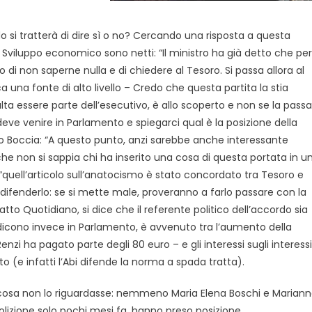
si tratterà di dire sì o no? Cercando una risposta a questa
 Sviluppo economico sono netti: “Il ministro ha già detto che per
o di non saperne nulla e di chiedere al Tesoro. Si passa allora al
a una fonte di alto livello – Credo che questa partita la stia
lta essere parte dell’esecutivo, è allo scoperto e non se la passa
eve venire in Parlamento e spiegarci qual è la posizione della
co Boccia: “A questo punto, anzi sarebbe anche interessante
 che non si sappia chi ha inserito una cosa di questa portata in u
“quell’articolo sull’anatocismo è stato concordato tra Tesoro e
 a difenderlo: se si mette male, proveranno a farlo passare con la
atto Quotidiano, si dice che il referente politico dell’accordo sia
dicono invece in Parlamento, è avvenuto tra l’aumento della
enzi ha pagato parte degli 80 euro – e gli interessi sugli interessi
ito (e infatti l’Abi difende la norma a spada tratta).
a cosa non lo riguardasse: nemmeno Maria Elena Boschi e Marian
izione solo pochi mesi fa, hanno preso posizione.