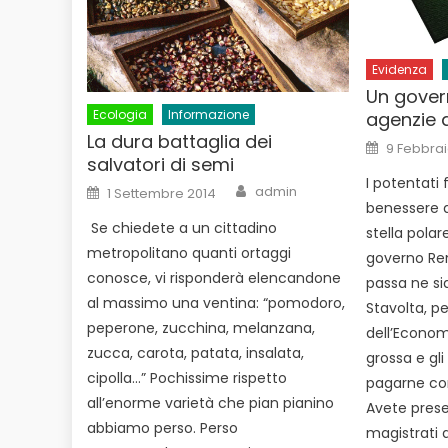
Evidenza
Un gover
Ecologia
Informazione
agenzie d
La dura battaglia dei
Posted
9 Febbrai
on
salvatori di semi
I potentati 
Author
Posted
admin
1 Settembre 2014
on
benessere de
Se chiedete a un cittadino
stella polar
metropolitano quanti ortaggi
governo Ren
conosce, vi risponderà elencandone
passa ne si
al massimo una ventina: “pomodoro,
Stavolta, pe
peperone, zucchina, melanzana,
dell’Econom
zucca, carota, patata, insalata,
grossa e gli 
cipolla…” Pochissime rispetto
pagarne co
all’enorme varietà che pian pianino
Avete prese
abbiamo perso. Perso
magistrati d