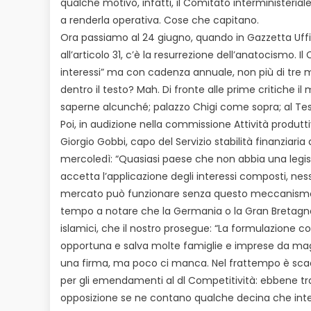
qualche motivo, infatti, il Comitato interministerial
a renderla operativa. Cose che capitano.
Ora passiamo al 24 giugno, quando in Gazzetta Uffic
all’articolo 31, c’è la resurrezione dell’anatocismo. Il
interessi” ma con cadenza annuale, non più di tre m
dentro il testo? Mah. Di fronte alle prime critiche il 
saperne alcunché; palazzo Chigi come sopra; al Tes
Poi, in audizione nella commissione Attività produtti
Giorgio Gobbi, capo del Servizio stabilità finanziaria d
mercoledì: “Quasiasi paese che non abbia una legis
accetta l’applicazione degli interessi composti, n
mercato può funzionare senza questo meccanismo”
tempo a notare che la Germania o la Gran Bretagn
islamici, che il nostro prosegue: “La formulazione c
opportuna e salva molte famiglie e imprese da mag
una firma, ma poco ci manca. Nel frattempo è scad
per gli emendamenti al dl Competitività: ebbene t
opposizione se ne contano qualche decina che int