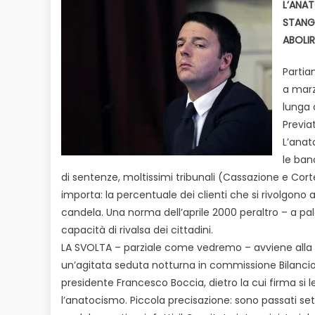
L’ANAT
STANGA
ABOLIR
Partia
a marz
lunga 
Previat
L’anato
le ban
di sentenze, moltissimi tribunali (Cassazione e Cor
importa: la percentuale dei clienti che si rivolgono al 
candela. Una norma dell’aprile 2000 peraltro – a p
capacità di rivalsa dei cittadini.
LA SVOLTA – parziale come vedremo – avviene alla fin
un’agitata seduta notturna in commissione Bilanc
presidente Francesco Boccia, dietro la cui firma si 
l’anatocismo. Piccola precisazione: sono passati se