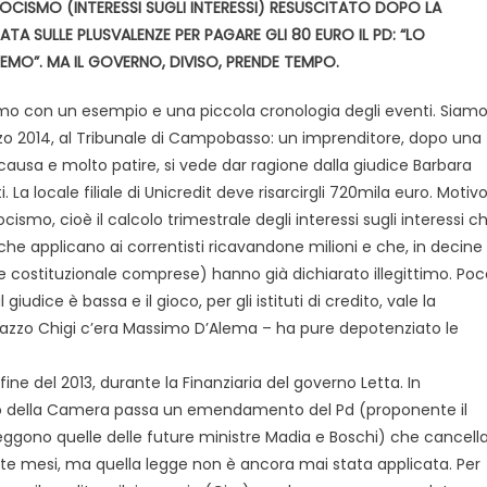
OCISMO (INTERESSI SUGLI INTERESSI) RESUSCITATO DOPO LA
TA SULLE PLUSVALENZE PER PAGARE GLI 80 EURO IL PD: “LO
EMO”. MA IL GOVERNO, DIVISO, PRENDE TEMPO.
mo con un esempio e una piccola cronologia degli eventi. Siam
o 2014, al Tribunale di Campobasso: un imprenditore, dopo una
causa e molto patire, si vede dar ragione dalla giudice Barbara
i. La locale filiale di Unicredit deve risarcirgli 720mila euro. Motiv
cismo, cioè il calcolo trimestrale degli interessi sugli interessi c
che applicano ai correntisti ricavandone milioni e che, in decine
te costituzionale comprese) hanno già dichiarato illegittimo. Po
giudice è bassa e il gioco, per gli istituti di credito, vale la
alazzo Chigi c’era Massimo D’Alema – ha pure depotenziato le
e del 2013, durante la Finanziaria del governo Letta. In
io della Camera passa un emendamento del Pd (proponente il
leggono quelle delle future ministre Madia e Boschi) che cancell
tte mesi, ma quella legge non è ancora mai stata applicata. Per