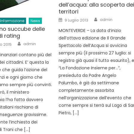
dell’acqua: alla scoperta de
territori
Author
Posted
admin
9 Luglio 2013
Informazione
News
on
no succube delle
MONTEVERDE – La data d’inizio
i rating
dell’ottava edizione de Il Grande
Author
admin
o 2015
Spettacolo dell’Acqua si avvicina
sempre più (il prossimo 27 luglio: si
finanziari contano più del
registra già quasi il tutto esaurito), 
i cittadini. E’ questa la
“La Fondazione Insieme per…”,
e che guida l’azione del
presieduta da Padre Angelo
zi e ogni giorno che
Palumbo, è già da settimane
amo sempre più convinti.
completamente assorbita
rò, il ministero
nell’organizzazione dell’evento che
ia l’ha fatta davvero
come sempre si terrà sul Lago di Sa
italiani rischiano di
Pietro, […]
nseguenze gravissime.
nte l’inchiesta dei
i Trani che […]