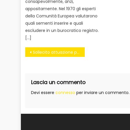
consapevolmente, anzi,
appositamente. Nel 1970 gli esperti
della Comunità Europea valutarono
quali sementi inserire e quali
escludere in un burocratico registro.
[…]
Navigazione
Sollecito attuazione progetto “MENOéMEGLIO” – Proposta istituzione”SPORTELLO ECOSCAMBIO”
articoli
Lascia un commento
Devi essere
connesso
per inviare un commento.