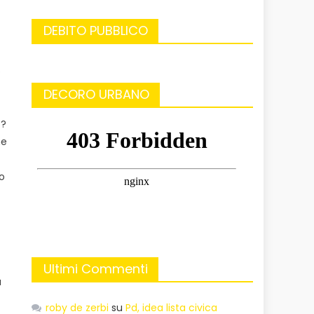
DEBITO PUBBLICO
o
DECORO URBANO
o?
he
co
Ultimi Commenti
a
roby de zerbi
su
Pd, idea lista civica