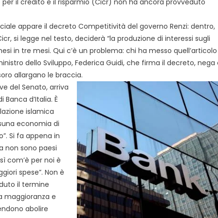
e per il credito e il risparmio (Cicr) non ha ancora provveduto
iale appare il decreto Competitività del governo Renzi: dentro,
 Cicr, si legge nel testo, deciderà “la produzione di interessi sugli
esi in tre mesi. Qui c’è un problema: chi ha messo quell’articolo
ministro dello Sviluppo, Federica Guidi, che firma il decreto, nega 
oro allargano le braccia.
ve del Senato, arriva
i Banca d’Italia. È
lazione islamica
essuna economia di
. Si fa appena in
a non sono paesi
osì com’è per noi è
giori spese”. Non è
uto il termine
ra maggioranza e
endono abolire