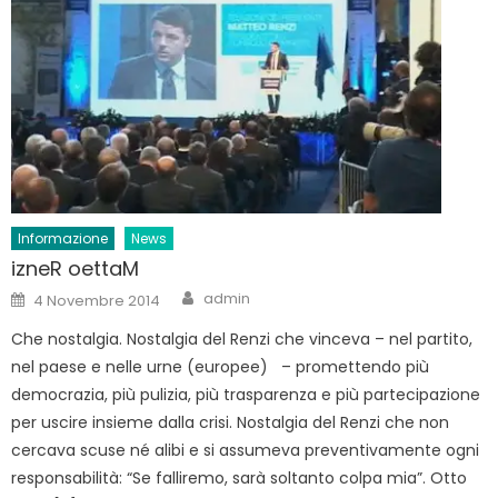
Informazione
News
izneR oettaM
Author
Posted
admin
4 Novembre 2014
on
Che nostalgia. Nostalgia del Renzi che vinceva – nel partito,
nel paese e nelle urne (europee) – promettendo più
democrazia, più pulizia, più trasparenza e più partecipazione
per uscire insieme dalla crisi. Nostalgia del Renzi che non
cercava scuse né alibi e si assumeva preventivamente ogni
responsabilità: “Se falliremo, sarà soltanto colpa mia”. Otto