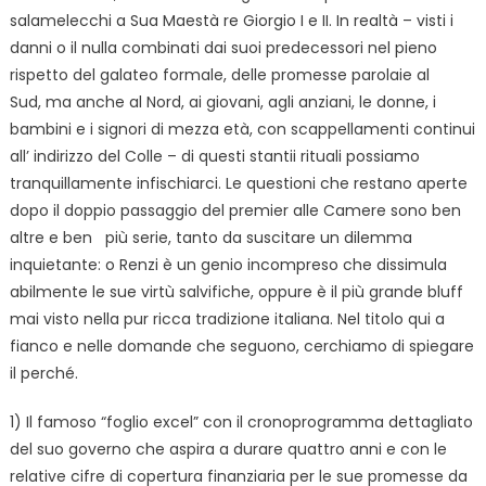
salamelecchi a Sua Maestà re Giorgio I e II. In realtà – visti i
danni o il nulla combinati dai suoi predecessori nel pieno
rispetto del galateo formale, delle promesse parolaie al
Sud, ma anche al Nord, ai giovani, agli anziani, le donne, i
bambini e i signori di mezza età, con scappellamenti continui
all’ indirizzo del Colle – di questi stantii rituali possiamo
tranquillamente infischiarci. Le questioni che restano aperte
dopo il doppio passaggio del premier alle Camere sono ben
altre e ben più serie, tanto da suscitare un dilemma
inquietante: o Renzi è un genio incompreso che dissimula
abilmente le sue virtù salvifiche, oppure è il più grande bluff
mai visto nella pur ricca tradizione italiana. Nel titolo qui a
fianco e nelle domande che seguono, cerchiamo di spiegare
il perché.
1) Il famoso “foglio excel” con il cronoprogramma dettagliato
del suo governo che aspira a durare quattro anni e con le
relative cifre di copertura finanziaria per le sue promesse da