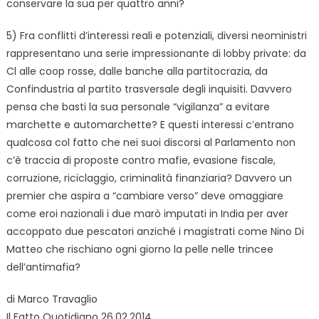
conservare la sua per quattro anni?
5) Fra conflitti d’interessi reali e potenziali, diversi neoministri
rappresentano una serie impressionante di lobby private: da
Cl alle coop rosse, dalle banche alla partitocrazia, da
Confindustria al partito trasversale degli inquisiti. Davvero
pensa che basti la sua personale “vigilanza” a evitare
marchette e automarchette? E questi interessi c’entrano
qualcosa col fatto che nei suoi discorsi al Parlamento non
c’è traccia di proposte contro mafie, evasione fiscale,
corruzione, riciclaggio, criminalità finanziaria? Davvero un
premier che aspira a “cambiare verso” deve omaggiare
come eroi nazionali i due marò imputati in India per aver
accoppato due pescatori anziché i magistrati come Nino Di
Matteo che rischiano ogni giorno la pelle nelle trincee
dell’antimafia?
di Marco Travaglio
Il Fatto Quotidiano 26.02.2014