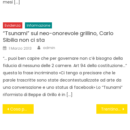
mesi […]
Evidenza
Informazione
“Tsunami” sul neo-onorevole grillino, Carlo
Sibilia non ci sta
Author
Posted
admin
1 Marzo 2013
on
“… puoi ben capire che per governare non c’è bisogno della
fiducia di nessuna delle 2 camere. Art 94 della costituzione…”
questa la frase incriminata «Ci tengo a precisare che le
parole trascritte sono state decontestualizzate ad arte da
una conversazione e uno status di facebook» Lo “Tsunami”
riformista di Beppe di Grillo è in […]
Navigazione
Cosa penso dell’espulsione dei 4 senatori
Trentino Alto Adige, una legge regalerà 90 milioni di euro ai consiglieri regionali
articoli