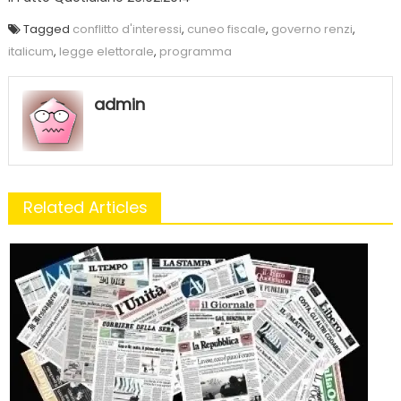
Tagged
conflitto d'interessi
,
cuneo fiscale
,
governo renzi
,
italicum
,
legge elettorale
,
programma
admin
Related Articles