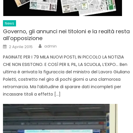
News
Governo, gli annunci nei titoloni e la realtà resta
all’opposizione
Author
Posted
admin
2 Aprile 2015
on
PAGINATE PER I 79 MILA NUOVI POSTI, IN PICCOLO LA NOTIZIA
CHE NON ESISTONO. E COSÌ PER IL PIL, LA SCUOLA, L’EXPO… Ben
ultima è arrivata la figuraccia del ministro del Lavoro Giuliano
Poletti, costretto nel giro di pochi giorni a una clamorosa
retromarcia. Ma l’abitudine di sparare dati incompleti per
incassare titoli a effetto […]