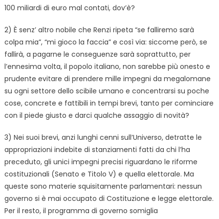
100 miliardi di euro mal contati, dov’è?
2) È senz’ altro nobile che Renzi ripeta “se falliremo sarà
colpa mia”, “mi gioco la faccia” e così via: siccome però, se
fallirà, a pagarne le conseguenze sarà soprattutto, per
l’ennesima volta, il popolo italiano, non sarebbe più onesto e
prudente evitare di prendere mille impegni da megalomane
su ogni settore dello scibile umano e concentrarsi su poche
cose, concrete e fattibili in tempi brevi, tanto per cominciare
con il piede giusto e darci qualche assaggio di novità?
3) Nei suoi brevi, anzi lunghi cenni sull’Universo, detratte le
appropriazioni indebite di stanziamenti fatti da chi l’ha
preceduto, gli unici impegni precisi riguardano le riforme
costituzionali (Senato e Titolo V) e quella elettorale. Ma
queste sono materie squisitamente parlamentari: nessun
governo si è mai occupato di Costituzione e legge elettorale.
Per il resto, il programma di governo somiglia