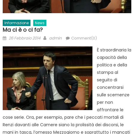
Informazione
News
Ma ci è o ci fa?
Posted
Author
26 Febbraio 2014
admin
Comment(0)
on
È straordinaria la
capacità della
politica e della
stampa al
seguito di
concentrarsi
sulle scemenze
per non
affrontare le
cose serie. Ora, per esempio, pare che i peccati mortali di
Renzi davanti alle Camere siano la prolissità dei discorsi, le
mani in tasca, l’omesso Mezzogiorno e soprattutto i mancati