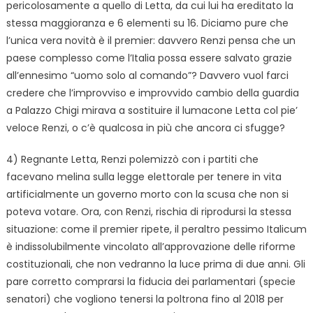
pericolosamente a quello di Letta, da cui lui ha ereditato la
stessa maggioranza e 6 elementi su 16. Diciamo pure che
l’unica vera novità è il premier: davvero Renzi pensa che un
paese complesso come l’Italia possa essere salvato grazie
all’ennesimo “uomo solo al comando”? Davvero vuol farci
credere che l’improvviso e improvvido cambio della guardia
a Palazzo Chigi mirava a sostituire il lumacone Letta col pie’
veloce Renzi, o c’è qualcosa in più che ancora ci sfugge?
4) Regnante Letta, Renzi polemizzò con i partiti che
facevano melina sulla legge elettorale per tenere in vita
artificialmente un governo morto con la scusa che non si
poteva votare. Ora, con Renzi, rischia di riprodursi la stessa
situazione: come il premier ripete, il peraltro pessimo Italicum
è indissolubilmente vincolato all’approvazione delle riforme
costituzionali, che non vedranno la luce prima di due anni. Gli
pare corretto comprarsi la fiducia dei parlamentari (specie
senatori) che vogliono tenersi la poltrona fino al 2018 per