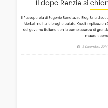
Il dopo Renzie si chi
Il Passaparola di Eugenio Benetazzo Blog: Una disoccu
Merkel ma ha le braghe calate. Quali implicazioni
dal governo italiano con la compiacenza di grande 
macro economi
Posted
8 Dicembre 2014
on