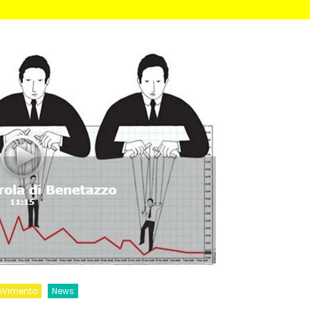
Evidenza
Informazione
News
Acque sempre agitate tra i
videnza
Informazione
democratici di Caposele
 al biologico italiano
l Nord. Il settore è a
oVimento
News