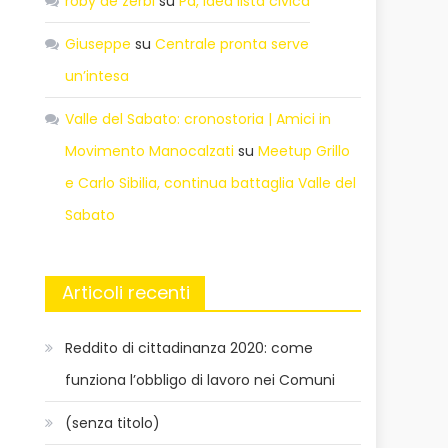
roby de zerbi
su
Pd, idea lista civica
Giuseppe
su
Centrale pronta serve
un’intesa
Valle del Sabato: cronostoria | Amici in
Movimento Manocalzati
su
Meetup Grillo
e Carlo Sibilia, continua battaglia Valle del
Sabato
Articoli recenti
Reddito di cittadinanza 2020: come
funziona l’obbligo di lavoro nei Comuni
(senza titolo)