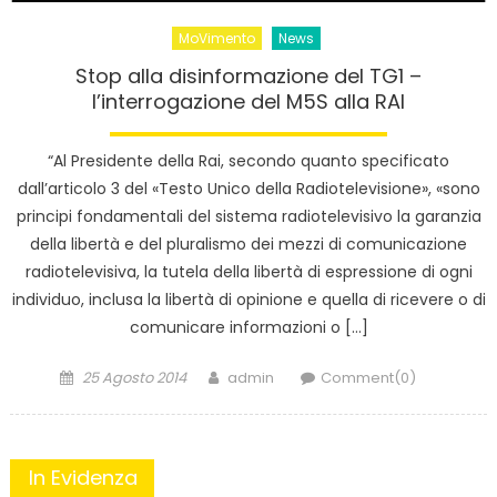
MoVimento
News
Stop alla disinformazione del TG1 –
l’interrogazione del M5S alla RAI
“Al Presidente della Rai, secondo quanto specificato
dall’articolo 3 del «Testo Unico della Radiotelevisione», «sono
principi fondamentali del sistema radiotelevisivo la garanzia
della libertà e del pluralismo dei mezzi di comunicazione
radiotelevisiva, la tutela della libertà di espressione di ogni
individuo, inclusa la libertà di opinione e quella di ricevere o di
comunicare informazioni o […]
Posted
Author
25 Agosto 2014
admin
Comment(0)
on
In Evidenza