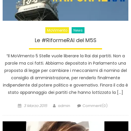
MoVimento
News
Le #RiformeRAI del M5S
“Il MoVimento 5 Stelle vuole liberare la Rai dai partiti. Non a
parole ma coi fatti. Abbiamo depositato in Parlamento una
proposta di legge per cambiare i meccanismi di nomina del
consiglio di amministrazione, per renderlo finalmente
indipendente dal potere politico e governativo. Finora il cda è
stato appannaggio dei partiti che hanno lottizzato la […]
Posted
Author
3 Marzo 2015
admin
Comment(0)
on