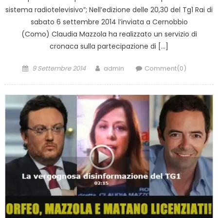
sistema radiotelevisivo”; Nell’edizione delle 20,30 del Tg1 Rai di
sabato 6 settembre 2014 l’inviata a Cernobbio
(Como) Claudia Mazzola ha realizzato un servizio di
cronaca sulla partecipazione di […]
Posted
Author
9 Settembre 2014
admin
Comment(0)
on