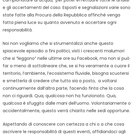
campionature di acqua, per poter effettuare tutte le analisi
e gli accertamenti del caso. Esposti e segnalazioni varie sono
state fatte alla Procura della Repubblica affinché venga
fatta piena luce su quanto avvenuto e accertare ogni
responsabilità.
Noi non vogliamo che si strumentalizzi anche questo
spiacevole episodio a fini politici, visti i crescenti malumori
che si “leggono” nelle ultime ore su Facebook, ma non si può
far a meno di sottolineare che, se si ha veramente a cuore il
territorio, l’ambiente, l’ecosistema fluviale, bisogna scuotersi
e smetterla di credere che tutto sia a posto, a voltarsi
continuamente dall’altra parte, facendo finta che la cosa
non ci riguardi. Qua, qualcosa non ha funzionato. Qua,
qualcosa è sfuggito dalle mani dell’uomo. Volontariamente o
accidentalmente, questo verrà chiarito nelle sedi opportune.
Aspettando di conoscere con certezza a chi o a che cosa
ascrivere le responsabilità di questi eventi, affidiandoci agli