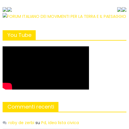
You Tube
Commenti recenti
roby de zerbi
su
Pd, idea lista civica