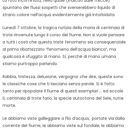
La foto incriminata, nella quale (indicati dalle frecce)
spuntano dei flussi sospetti che sverserebbero liquido di
strano colore nell’acqua evidentemente già intorbidata
Lunedì 7 ottobre, la tragica notizia della moria di centinaia di
trote rinvenute lungo il corso del fiume. Non si vuole pensare
a tutti i costi che questo triste fenomeno sia consequenziale
al primo ribattezzato “fenomeno dell’acqua bianca”, ma
qualcosa è sfuggito di mano. Sì, perché di mano umana
stiamo purtroppo parlando.
Rabbia, tristezza, delusione, vergogna: che dire, queste sono
le classiche cose che ti lasciano senza parole. Si è fatto
tanto per ripopolare il fiume di questi esemplari … ed eccole
lì, centinaia di trote fario, la specie autoctona del Sele, tutte
morte.
Le abbiamo viste galleggiare a filo d’acqua, portate via dalla
corrente del fiume, le abbiamo viste sul fondale, le abbiamo