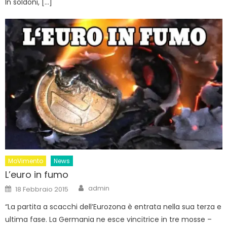
In soldoni, […]
MoVimento
News
L’euro in fumo
Author
Posted
admin
18 Febbraio 2015
on
“La partita a scacchi dell’Eurozona è entrata nella sua terza e
ultima fase. La Germania ne esce vincitrice in tre mosse –