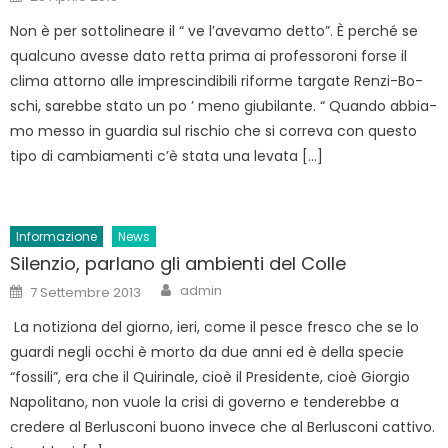
on
Non è per sot­to­li­nea­re il “ ve l’a­ve­va­mo detto”. È per­ché se
qual­cu­no aves­se dato retta prima ai pro­fes­so­ro­ni forse il
clima at­tor­no alle im­pre­scin­di­bi­li ri­for­me tar­ga­te Ren­zi-Bo­
schi, sa­reb­be stato un po ’ meno giu­bi­lan­te. “ Quan­do ab­bia­
mo messo in guar­dia sul ri­schio che si cor­re­va con que­sto
tipo di cam­bia­men­ti c’è stata una le­va­ta […]
Informazione
News
Silenzio, parlano gli ambienti del Colle
Author
Posted
admin
7 Settembre 2013
on
La notiziona del giorno, ieri, come il pesce fresco che se lo
guardi negli occhi è morto da due anni ed è della specie
“fossili”, era che il Quirinale, cioè il Presidente, cioè Giorgio
Napolitano, non vuole la crisi di governo e tenderebbe a
credere al Berlusconi buono invece che al Berlusconi cattivo.