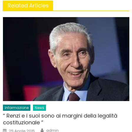
Related Articles
Informazione
News
“ Renzi e i suoi sono ai margini della legalità
costituzionale ”
Author
Posted
admin
25 Aprile 2015