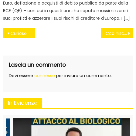
Euro, deflazione e acquisti di debito pubblico da parte della
BCE (QE) – con cui in questi anni ha saputo massimizzare i
suoi profitti e azzerare i suoi rischi di creditore d’Europa. I […]
Navigazione
Curioso
Ccà nisciuno è fesso
articoli
Lascia un commento
Devi essere
connesso
per inviare un commento.
In Evidenza